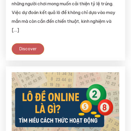
những người chơi mong muốn cải thiện tỷ lệ trúng.
Đề
Việc dự đoán kết quả lô đề không chỉ dựa vào may
Online
mắn mà còn cần đến chiến thuật, kinh nghiệm và
–
[…]
Cách
Tăng
Tỷ
Discover
Lệ
Trúng
Chính
Xác
Nhất