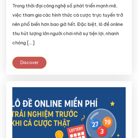
App
Trong thời đại công nghệ số phát triển mạnh mẽ,
Lô
việc tham gia các hình thức cá cược trực tuyến trở
Đề
nên phổ biến hơn bao giờ hết. Đặc biệt, lô đề online
Online
thu hút lượng lớn người chơi nhờ sự tiện lợi, nhanh
Đáng
chóng […]
Tin
Cậy
Năm
Discover
2025
|
Uy
Tín
&
An
Toàn