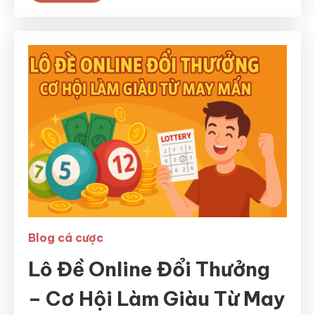
Số
3
Miền:
Cách
Chơi
Thông
Minh
2025
Blog cá cược
Lô Đề Online Đổi Thưởng
– Cơ Hội Làm Giàu Từ May