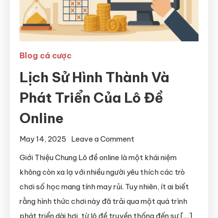
Blog cá cược
Lịch Sử Hình Thành Và
Phát Triển Của Lô Đề
Online
on
May 14, 2025
Leave a Comment
Lịch
Giới Thiệu Chung Lô đề online là một khái niệm
Sử
không còn xa lạ với nhiều người yêu thích các trò
Hình
chơi số học mang tính may rủi. Tuy nhiên, ít ai biết
Thành
rằng hình thức chơi này đã trải qua một quá trình
Và
phát triển dài hơi, từ lô đề truyền thống đến sự […]
Phát