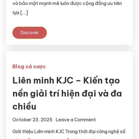
và bảo mật mạnh mẽ luôn được cộng đồng ưu tiên
thanh
lựa […]
toán
hiện
đại,
Discover
bảo
mật
tối
đa
Blog cá cược
Liên minh KJC – Kiến tạo
nền giải trí hiện đại và đa
chiều
on
October 23, 2025
Leave a Comment
Liên
Giới thiệu Liên minh KJC Trong thời đại công nghệ số
minh