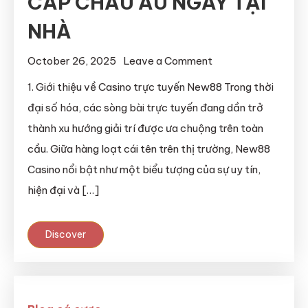
CẤP CHÂU ÂU NGAY TẠI
NHÀ
on
October 26, 2025
Leave a Comment
KHÁM
1. Giới thiệu về Casino trực tuyến New88 Trong thời
PHÁ
đại số hóa, các sòng bài trực tuyến đang dần trở
CASINO
thành xu hướng giải trí được ưa chuộng trên toàn
TRỰC
cầu. Giữa hàng loạt cái tên trên thị trường, New88
TUYẾN
Casino nổi bật như một biểu tượng của sự uy tín,
NEW88
hiện đại và […]
–
TRẢI
NGHIỆM
Discover
CỜ
BẠC
ĐẲNG
CẤP