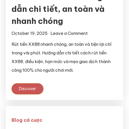
dẫn chi tiết, an toàn và
nhanh chóng
on
October 19, 2025
Leave a Comment
Rút
Rút tiền XX88 nhanh chóng, an toàn và tiện lợi chỉ
tiền
trong vài phút. Hướng dẫn chi tiết cách rút tiền
XX88
XX88, điều kiện, hạn mức và mẹo giao dịch thành
–
công 100% cho người chơi mới.
hướng
dẫn
chi
Discover
tiết,
an
toàn
và
Blog cá cược
nhanh