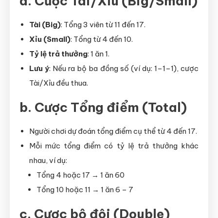
a. Cược Tài/Xỉu (Big/Small)
Tài (Big)
: Tổng 3 viên từ 11 đến 17.
Xỉu (Small)
: Tổng từ 4 đến 10.
Tỷ lệ trả thưởng
: 1 ăn 1.
Lưu ý
: Nếu ra bộ ba đồng số (ví dụ: 1–1–1), cược
Tài/Xỉu đều thua.
b. Cược Tổng điểm (Total)
Người chơi dự đoán tổng điểm cụ thể từ 4 đến 17.
Mỗi mức tổng điểm có tỷ lệ trả thưởng khác
nhau, ví dụ:
Tổng 4 hoặc 17 → 1 ăn 60
Tổng 10 hoặc 11 → 1 ăn 6 – 7
c. Cược bộ đôi (Double)