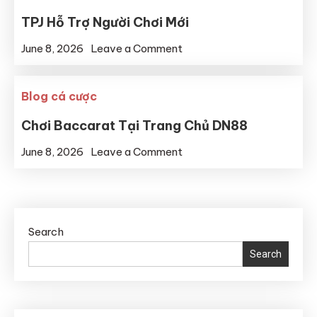
thắng
TPJ Hỗ Trợ Người Chơi Mới
lớn
tại
on
June 8, 2026
Leave a Comment
trang
TPJ
chủ
Hỗ
Blog cá cược
Ao88
Trợ
Chơi Baccarat Tại Trang Chủ DN88
Người
Chơi
on
June 8, 2026
Leave a Comment
Mới
Chơi
Baccarat
Tại
Trang
Search
Chủ
Search
DN88