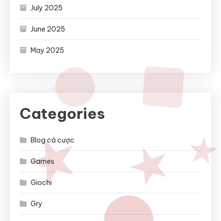
July 2025
June 2025
May 2025
Categories
Blog cá cược
Games
Giochi
Gry