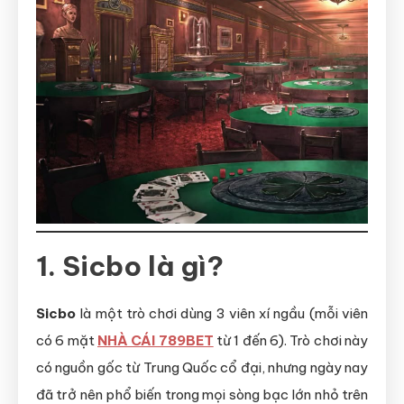
1. Sicbo là gì?
Sicbo
là một trò chơi dùng 3 viên xí ngầu (mỗi viên
có 6 mặt
NHÀ CÁI 789BET
từ 1 đến 6). Trò chơi này
có nguồn gốc từ Trung Quốc cổ đại, nhưng ngày nay
đã trở nên phổ biến trong mọi sòng bạc lớn nhỏ trên