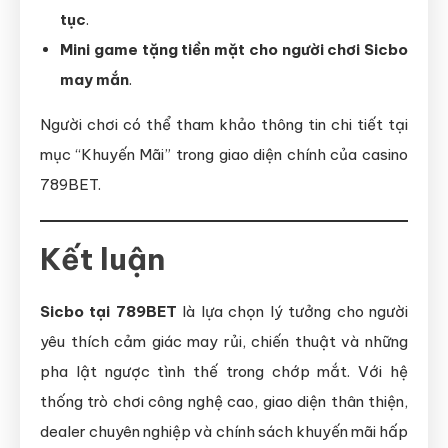
tục
.
Mini game tặng tiền mặt cho người chơi Sicbo
may mắn
.
Người chơi có thể tham khảo thông tin chi tiết tại
mục “Khuyến Mãi” trong giao diện chính của casino
789BET.
Kết luận
Sicbo tại 789BET
là lựa chọn lý tưởng cho người
yêu thích cảm giác may rủi, chiến thuật và những
pha lật ngược tình thế trong chớp mắt. Với hệ
thống trò chơi công nghệ cao, giao diện thân thiện,
dealer chuyên nghiệp và chính sách khuyến mãi hấp