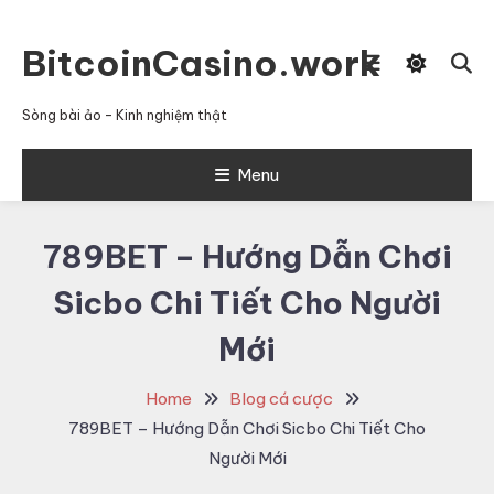
Skip
To
BitcoinCasino.work
Content
Sòng bài ảo – Kinh nghiệm thật
Menu
789BET – Hướng Dẫn Chơi
Sicbo Chi Tiết Cho Người
Mới
Home
Blog cá cược
789BET – Hướng Dẫn Chơi Sicbo Chi Tiết Cho
Người Mới