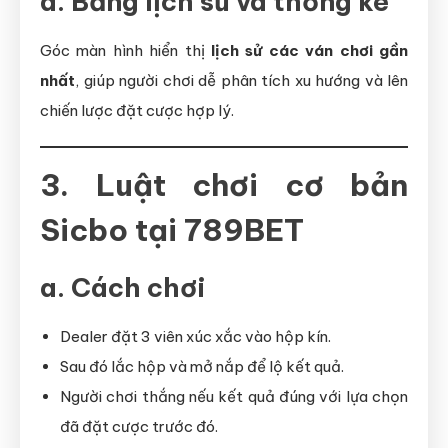
d. Bảng lịch sử và thống kê
Góc màn hình hiển thị
lịch sử các ván chơi gần
nhất
, giúp người chơi dễ phân tích xu hướng và lên
chiến lược đặt cược hợp lý.
3. Luật chơi cơ bản
Sicbo tại 789BET
a. Cách chơi
Dealer đặt 3 viên xúc xắc vào hộp kín.
Sau đó lắc hộp và mở nắp để lộ kết quả.
Người chơi thắng nếu kết quả đúng với lựa chọn
đã đặt cược trước đó.