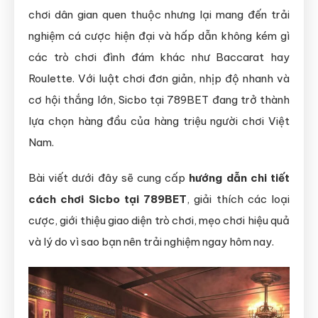
Sicbo
chơi dân gian quen thuộc nhưng lại mang đến trải
Chi
nghiệm cá cược hiện đại và hấp dẫn không kém gì
Tiết
các trò chơi đình đám khác như Baccarat hay
Cho
Roulette. Với luật chơi đơn giản, nhịp độ nhanh và
Người
cơ hội thắng lớn, Sicbo tại 789BET đang trở thành
Mới
lựa chọn hàng đầu của hàng triệu người chơi Việt
Nam.
Bài viết dưới đây sẽ cung cấp
hướng dẫn chi tiết
cách chơi Sicbo tại 789BET
, giải thích các loại
cược, giới thiệu giao diện trò chơi, mẹo chơi hiệu quả
và lý do vì sao bạn nên trải nghiệm ngay hôm nay.