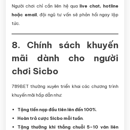
Người chơi chỉ cần liên hệ qua
live chat, hotline
hoặc email
, đội ngũ tư vấn sẽ phản hồi ngay lập
tức.
8. Chính sách khuyến
mãi dành cho người
chơi Sicbo
789BET thường xuyên triển khai các chương trình
khuyến mãi hấp dẫn như:
Tặng tiền nạp đầu tiên lên đến 100%
.
Hoàn trả cược Sicbo mỗi tuần
.
Tặng thưởng khi thắng chuỗi 5–10 ván liên