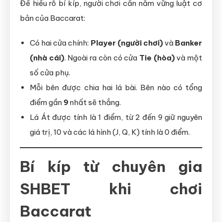
Để hiểu rõ bí kíp, người chơi cần nắm vững luật cơ
bản của Baccarat:
Có hai cửa chính:
Player (người chơi)
và
Banker
(nhà cái)
. Ngoài ra còn có cửa
Tie (hòa)
và một
số cửa phụ.
Mỗi bên được chia hai lá bài. Bên nào có tổng
điểm gần
9
nhất sẽ thắng.
Lá Át được tính là 1 điểm, từ 2 đến 9 giữ nguyên
giá trị, 10 và các lá hình (J, Q, K) tính là 0 điểm.
Bí kíp từ chuyên gia
SHBET khi chơi
Baccarat