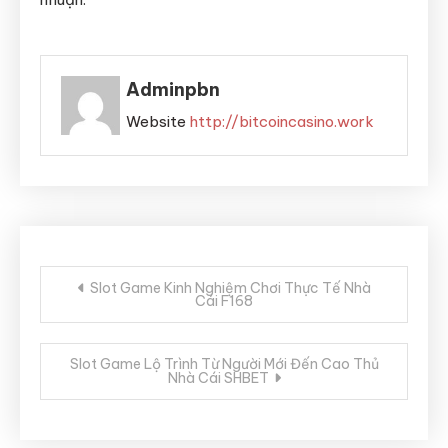
Adminpbn
Website
http://bitcoincasino.work
Post
Slot Game Kinh Nghiệm Chơi Thực Tế Nhà
Cái F168
navigation
Slot Game Lộ Trình Từ Người Mới Đến Cao Thủ
Nhà Cái SHBET