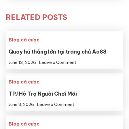
RELATED POSTS
Blog cá cược
Quay hũ thắng lớn tại trang chủ Ao88
on
June 13, 2026
Leave a Comment
Quay
hũ
Blog cá cược
thắng
TPJ Hỗ Trợ Người Chơi Mới
lớn
tại
on
June 8, 2026
Leave a Comment
trang
TPJ
chủ
Hỗ
Blog cá cược
Ao88
Trợ