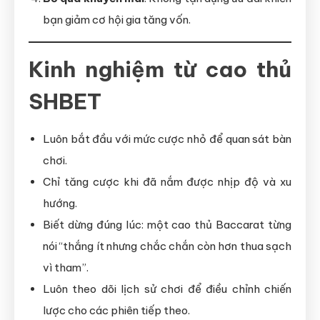
bạn giảm cơ hội gia tăng vốn.
Kinh nghiệm từ cao thủ
SHBET
Luôn bắt đầu với mức cược nhỏ để quan sát bàn
chơi.
Chỉ tăng cược khi đã nắm được nhịp độ và xu
hướng.
Biết dừng đúng lúc: một cao thủ Baccarat từng
nói “thắng ít nhưng chắc chắn còn hơn thua sạch
vì tham”.
Luôn theo dõi lịch sử chơi để điều chỉnh chiến
lược cho các phiên tiếp theo.