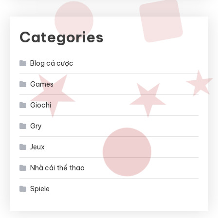
Categories
Blog cá cược
Games
Giochi
Gry
Jeux
Nhà cái thể thao
Spiele