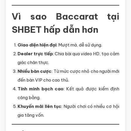
Vì sao Baccarat tại
SHBET hấp dẫn hơn
Giao diện hiện đại
: Mượt mà, dễ sử dụng.
Dealer trực tiếp
: Chia bài qua video HD, tạo cảm
giác chân thực.
Nhiều bàn cược
: Từ mức cược nhỏ cho người mới
đến bàn VIP cho cao thủ.
Tính minh bạch cao
: Kết quả được kiểm định
công bằng.
Khuyến mãi liên tục
: Người chơi có nhiều cơ hội
gia tăng vốn.