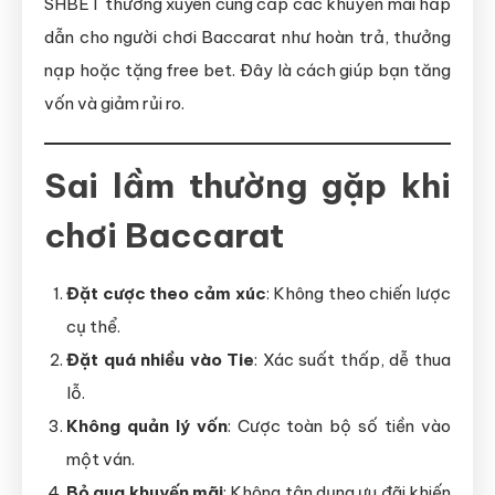
SHBET thường xuyên cung cấp các khuyến mãi hấp
dẫn cho người chơi Baccarat như hoàn trả, thưởng
nạp hoặc tặng free bet. Đây là cách giúp bạn tăng
vốn và giảm rủi ro.
Sai lầm thường gặp khi
chơi Baccarat
Đặt cược theo cảm xúc
: Không theo chiến lược
cụ thể.
Đặt quá nhiều vào Tie
: Xác suất thấp, dễ thua
lỗ.
Không quản lý vốn
: Cược toàn bộ số tiền vào
một ván.
Bỏ qua khuyến mãi
: Không tận dụng ưu đãi khiến