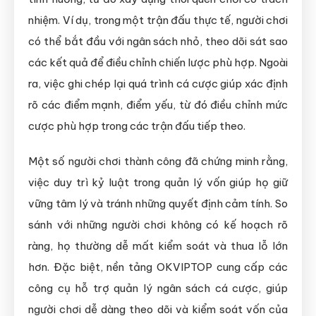
nhiệm. Ví dụ, trong một trận đấu thực tế, người chơi
có thể bắt đầu với ngân sách nhỏ, theo dõi sát sao
các kết quả để điều chỉnh chiến lược phù hợp. Ngoài
ra, việc ghi chép lại quá trình cá cược giúp xác định
rõ các điểm mạnh, điểm yếu, từ đó điều chỉnh mức
cược phù hợp trong các trận đấu tiếp theo.
Một số người chơi thành công đã chứng minh rằng,
việc duy trì kỷ luật trong quản lý vốn giúp họ giữ
vững tâm lý và tránh những quyết định cảm tính. So
sánh với những người chơi không có kế hoạch rõ
ràng, họ thường dễ mất kiểm soát và thua lỗ lớn
hơn. Đặc biệt, nền tảng OKVIPTOP cung cấp các
công cụ hỗ trợ quản lý ngân sách cá cược, giúp
người chơi dễ dàng theo dõi và kiểm soát vốn của