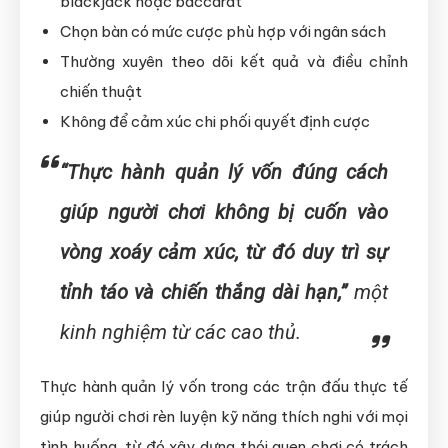
blackjack hoặc baccarat
Chọn bàn có mức cược phù hợp với ngân sách
Thường xuyên theo dõi kết quả và điều chỉnh
chiến thuật
Không để cảm xúc chi phối quyết định cược
“Thực hành quản lý vốn đúng cách
giúp người chơi không bị cuốn vào
vòng xoáy cảm xúc, từ đó duy trì sự
tỉnh táo và chiến thắng dài hạn,”
một
kinh nghiệm từ các cao thủ.
Thực hành quản lý vốn trong các trận đấu thực tế
giúp người chơi rèn luyện kỹ năng thích nghi với mọi
tình huống, từ đó xây dựng thói quen chơi có trách