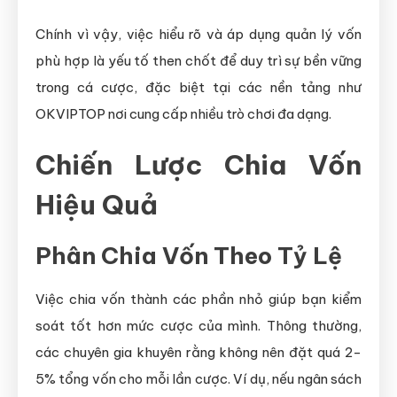
Chính vì vậy, việc hiểu rõ và áp dụng quản lý vốn
phù hợp là yếu tố then chốt để duy trì sự bền vững
trong cá cược, đặc biệt tại các nền tảng như
OKVIPTOP nơi cung cấp nhiều trò chơi đa dạng.
Chiến Lược Chia Vốn
Hiệu Quả
Phân Chia Vốn Theo Tỷ Lệ
Việc chia vốn thành các phần nhỏ giúp bạn kiểm
soát tốt hơn mức cược của mình. Thông thường,
các chuyên gia khuyên rằng không nên đặt quá 2-
5% tổng vốn cho mỗi lần cược. Ví dụ, nếu ngân sách