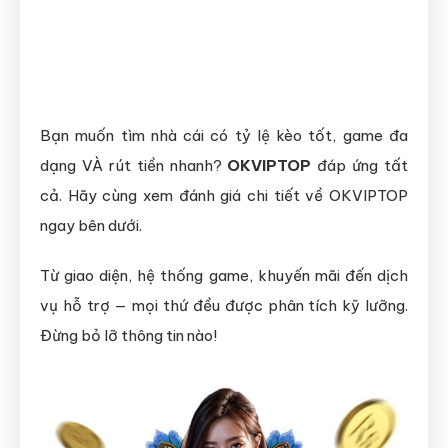
Quyết
Kiểm
Soát
Vốn
Hiệu
Bạn muốn tìm nhà cái có tỷ lệ kèo tốt, game đa
Quả
dạng VÀ rút tiền nhanh?
OKVIPTOP
đáp ứng tất
Trong
Cá
cả. Hãy cùng xem đánh giá chi tiết về OKVIPTOP
Cược
ngay bên dưới.
Từ giao diện, hệ thống game, khuyến mãi đến dịch
vụ hỗ trợ — mọi thứ đều được phân tích kỹ lưỡng.
Đừng bỏ lỡ thông tin nào!