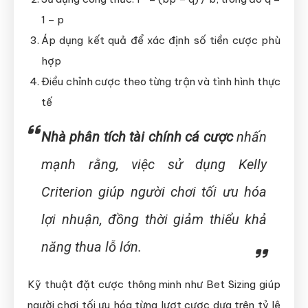
1 – p
Áp dụng kết quả để xác định số tiền cược phù
hợp
Điều chỉnh cược theo từng trận và tình hình thực
tế
Nhà phân tích tài chính cá cược
nhấn
mạnh rằng, việc sử dụng Kelly
Criterion giúp người chơi tối ưu hóa
lợi nhuận, đồng thời giảm thiểu khả
năng thua lỗ lớn.
Kỹ thuật đặt cược thông minh như Bet Sizing giúp
người chơi tối ưu hóa từng lượt cược dựa trên tỷ lệ