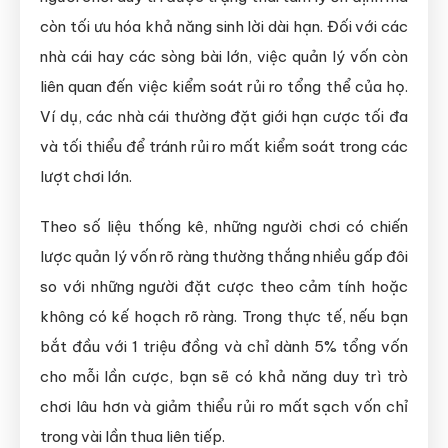
còn tối ưu hóa khả năng sinh lời dài hạn. Đối với các
nhà cái hay các sòng bài lớn, việc quản lý vốn còn
liên quan đến việc kiểm soát rủi ro tổng thể của họ.
Ví dụ, các nhà cái thường đặt giới hạn cược tối đa
và tối thiểu để tránh rủi ro mất kiểm soát trong các
lượt chơi lớn.
Theo số liệu thống kê, những người chơi có chiến
lược quản lý vốn rõ ràng thường thắng nhiều gấp đôi
so với những người đặt cược theo cảm tính hoặc
không có kế hoạch rõ ràng. Trong thực tế, nếu bạn
bắt đầu với 1 triệu đồng và chỉ dành 5% tổng vốn
cho mỗi lần cược, bạn sẽ có khả năng duy trì trò
chơi lâu hơn và giảm thiểu rủi ro mất sạch vốn chỉ
trong vài lần thua liên tiếp.