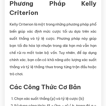
Phương Pháp Kelly
Criterion
Kelly Criterion là một trong những phương pháp phổ
biến giúp xác định mức cược tối ưu dựa trên xác
suất thắng và tỷ lệ cược. Phương pháp này giúp
bạn tối đa hóa lợi nhuận trong dài hạn mà vẫn hạn
chế rủi ro mất toàn bộ vốn. Tuy nhiên, để áp dụng
chính xác, bạn cần có khả năng ước lượng xác suất
thắng và tỷ lệ thắng thua trong từng trận đấu hoặc
trò chơi.
Các Công Thức Cơ Bản
Chọn xác suất thắng (p) và tỷ lệ cược (b)
Sử dụng công thức: f* = (bp – q) / b, trong đó q =