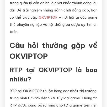
trong quản lý vốn chính là chìa khóa thành công lâu
dài. Để trải nghiệm những sảnh chơi đẳng cấp, bạn
có thể truy cập
OKVIPTOP
– nơi hội tụ các game
thủ chuyên nghiệp và hệ thống cá cược uy tín, an
toàn.
Câu hỏi thường gặp về
OKVIPTOP
RTP tại OKVIPTOP là bao
nhiêu?
RTP tại OKVIPTOP thuộc hàng cao nhất thị trường,
trung bình từ 95% đến 97% tùy loại game. Thông tin
RTP được công bố rõ ràng cho từng game trên nền