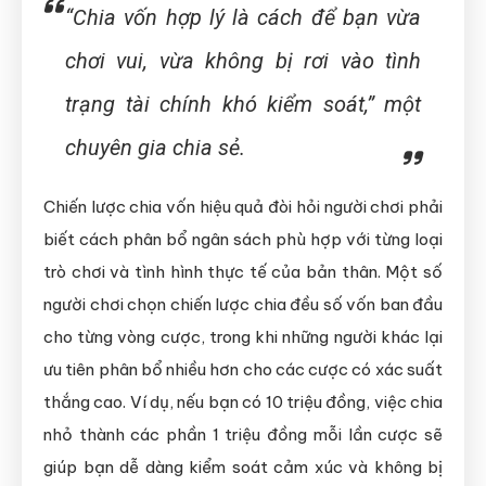
“Chia vốn hợp lý là cách để bạn vừa
chơi vui, vừa không bị rơi vào tình
trạng tài chính khó kiểm soát,”
một
chuyên gia chia sẻ.
Chiến lược chia vốn hiệu quả đòi hỏi người chơi phải
biết cách phân bổ ngân sách phù hợp với từng loại
trò chơi và tình hình thực tế của bản thân. Một số
người chơi chọn chiến lược chia đều số vốn ban đầu
cho từng vòng cược, trong khi những người khác lại
ưu tiên phân bổ nhiều hơn cho các cược có xác suất
thắng cao. Ví dụ, nếu bạn có 10 triệu đồng, việc chia
nhỏ thành các phần 1 triệu đồng mỗi lần cược sẽ
giúp bạn dễ dàng kiểm soát cảm xúc và không bị