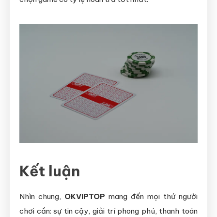
Kết luận
Nhìn chung,
OKVIPTOP
mang đến mọi thứ người
chơi cần: sự tin cậy, giải trí phong phú, thanh toán