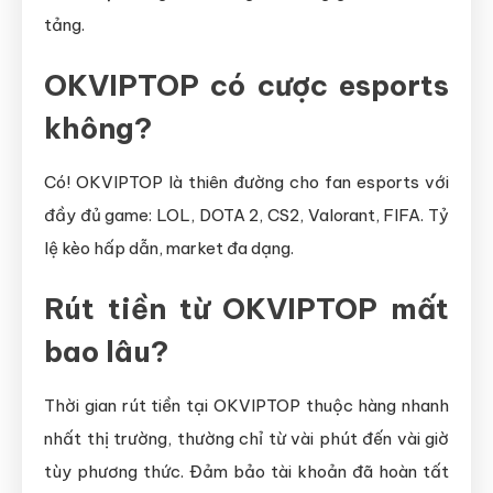
tảng.
OKVIPTOP có cược esports
không?
Có! OKVIPTOP là thiên đường cho fan esports với
đầy đủ game: LOL, DOTA 2, CS2, Valorant, FIFA. Tỷ
lệ kèo hấp dẫn, market đa dạng.
Rút tiền từ OKVIPTOP mất
bao lâu?
Thời gian rút tiền tại OKVIPTOP thuộc hàng nhanh
nhất thị trường, thường chỉ từ vài phút đến vài giờ
tùy phương thức. Đảm bảo tài khoản đã hoàn tất