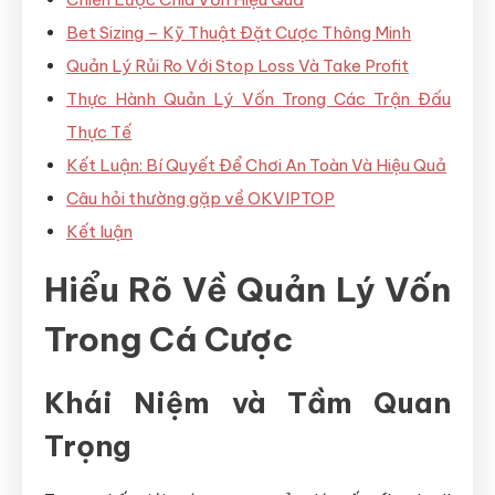
Bet Sizing – Kỹ Thuật Đặt Cược Thông Minh
Quản Lý Rủi Ro Với Stop Loss Và Take Profit
Thực Hành Quản Lý Vốn Trong Các Trận Đấu
Thực Tế
Kết Luận: Bí Quyết Để Chơi An Toàn Và Hiệu Quả
Câu hỏi thường gặp về OKVIPTOP
Kết luận
Hiểu Rõ Về Quản Lý Vốn
Trong Cá Cược
Khái Niệm và Tầm Quan
Trọng