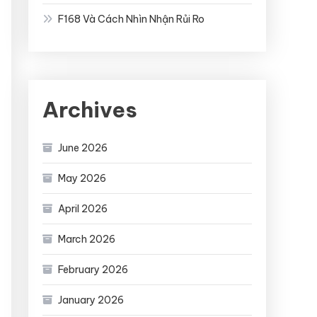
F168 Và Cách Nhìn Nhận Rủi Ro
Archives
June 2026
May 2026
April 2026
March 2026
February 2026
January 2026