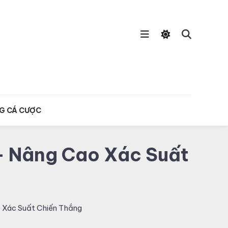
G CÁ CƯỢC
 – Nâng Cao Xác Suất
o Xác Suất Chiến Thắng