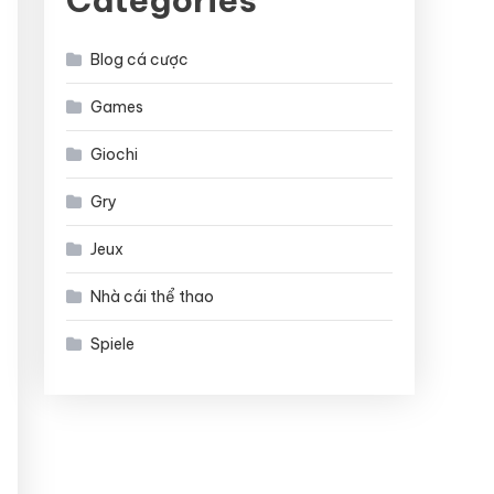
Categories
Blog cá cược
Games
Giochi
Gry
Jeux
Nhà cái thể thao
Spiele