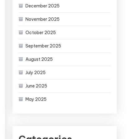
December 2025
November 2025
October 2025
September 2025
August 2025
July 2025
June 2025
May 2025