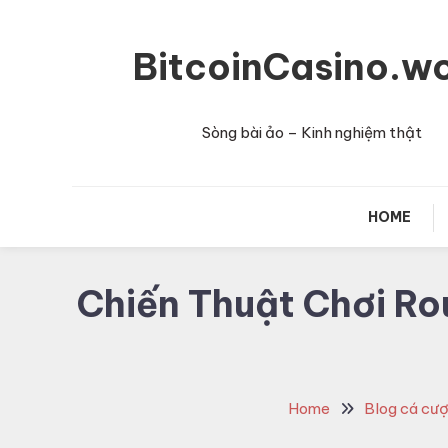
Skip
To
BitcoinCasino.w
Content
Sòng bài ảo – Kinh nghiệm thật
HOME
Chiến Thuật Chơi Ro
Home
Blog cá cư