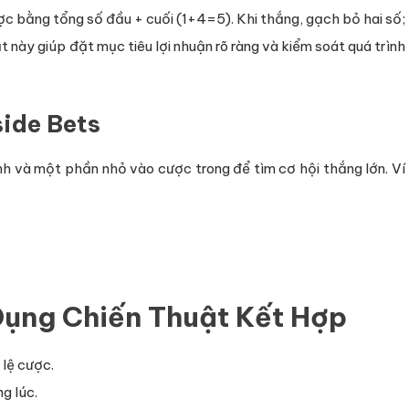
ợc bằng tổng số đầu + cuối (1+4=5). Khi thắng, gạch bỏ hai số;
t này giúp đặt mục tiêu lợi nhuận rõ ràng và kiểm soát quá trình
side Bets
nh và một phần nhỏ vào cược trong để tìm cơ hội thắng lớn. Ví
Dụng Chiến Thuật Kết Hợp
 lệ cược.
g lúc.