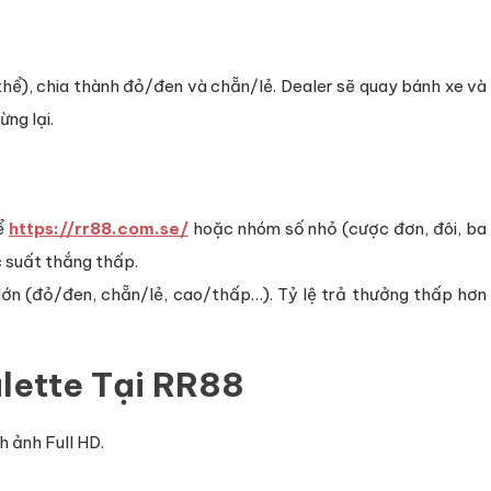
hể), chia thành đỏ/đen và chẵn/lẻ. Dealer sẽ quay bánh xe và
ng lại.
hể
https://rr88.com.se/
hoặc nhóm số nhỏ (cược đơn, đôi, ba
c suất thắng thấp.
lớn (đỏ/đen, chẵn/lẻ, cao/thấp…). Tỷ lệ trả thưởng thấp hơn
ulette Tại RR88
h ảnh Full HD.