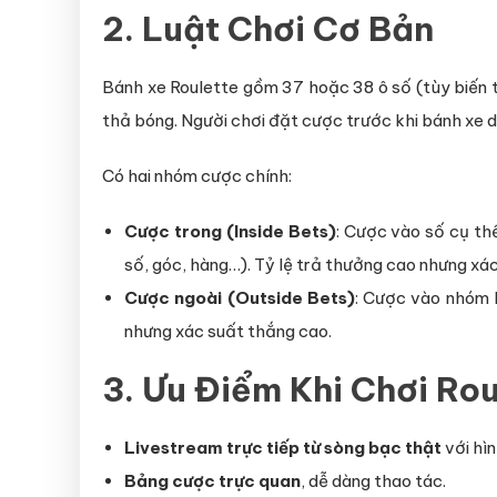
2. Luật Chơi Cơ Bản
Bánh xe Roulette gồm 37 hoặc 38 ô số (tùy biến t
thả bóng. Người chơi đặt cược trước khi bánh xe dừ
Có hai nhóm cược chính:
Cược trong (Inside Bets)
: Cược vào số cụ t
số, góc, hàng…). Tỷ lệ trả thưởng cao nhưng xá
Cược ngoài (Outside Bets)
: Cược vào nhóm 
nhưng xác suất thắng cao.
3. Ưu Điểm Khi Chơi Ro
Livestream trực tiếp từ sòng bạc thật
với hìn
Bảng cược trực quan
, dễ dàng thao tác.