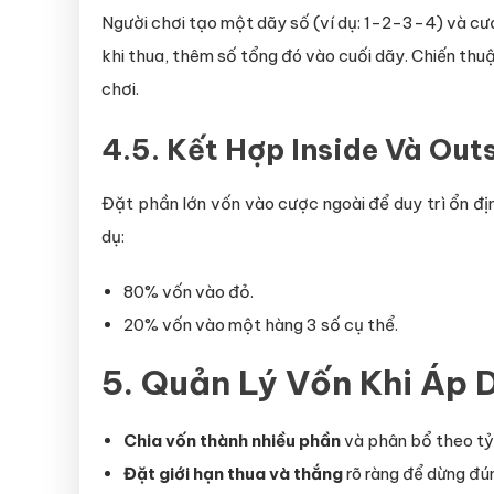
Người chơi tạo một dãy số (ví dụ: 1-2-3-4) và cư
khi thua, thêm số tổng đó vào cuối dãy. Chiến thuậ
chơi.
4.5. Kết Hợp Inside Và Out
Đặt phần lớn vốn vào cược ngoài để duy trì ổn đị
dụ:
80% vốn vào đỏ.
20% vốn vào một hàng 3 số cụ thể.
5. Quản Lý Vốn Khi Áp 
Chia vốn thành nhiều phần
và phân bổ theo tỷ
Đặt giới hạn thua và thắng
rõ ràng để dừng đún