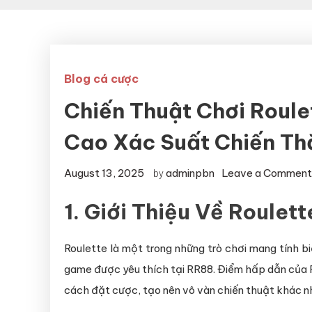
Blog cá cược
Chiến Thuật Chơi Roule
Cao Xác Suất Chiến Th
August 13, 2025
adminpbn
Leave a Comment
by
1. Giới Thiệu Về Roulet
Roulette là một trong những trò chơi mang tính 
game được yêu thích tại RR88. Điểm hấp dẫn của R
cách đặt cược, tạo nên vô vàn chiến thuật khác n