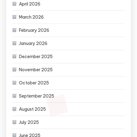
April 2026
March 2026
February 2026
January 2026
December 2025
November 2025
October 2025
September 2025
August 2025
July 2025
June 2025