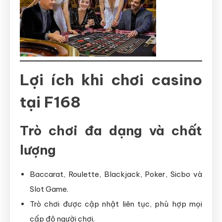
Lợi ích khi chơi casino
tại F168
Trò chơi đa dạng và chất
lượng
Baccarat, Roulette, Blackjack, Poker, Sicbo và
Slot Game.
Trò chơi được cập nhật liên tục, phù hợp mọi
cấp độ người chơi.