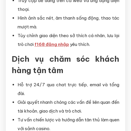
Truy cập dễ dàng trên cả web và ứng dụng điện
thoại.
Hình ảnh sắc nét, âm thanh sống động, thao tác
mượt mà.
Tùy chỉnh giao diện theo sở thích cá nhân, lưu lại
trò chơi
f168 đăng nhập
yêu thích.
Dịch vụ chăm sóc khách
hàng tận tâm
Hỗ trợ 24/7 qua chat trực tiếp, email và tổng
đài.
Giải quyết nhanh chóng các vấn đề liên quan đến
tài khoản, giao dịch và trò chơi.
Tư vấn chiến lược và hướng dẫn tân thủ làm quen
với sảnh casino.