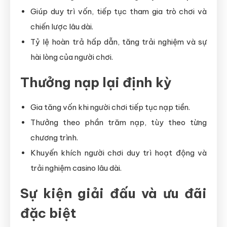
Giúp duy trì vốn, tiếp tục tham gia trò chơi và
chiến lược lâu dài.
Tỷ lệ hoàn trả hấp dẫn, tăng trải nghiệm và sự
hài lòng của người chơi.
Thưởng nạp lại định kỳ
Gia tăng vốn khi người chơi tiếp tục nạp tiền.
Thưởng theo phần trăm nạp, tùy theo từng
chương trình.
Khuyến khích người chơi duy trì hoạt động và
trải nghiệm casino lâu dài.
Sự kiện giải đấu và ưu đãi
đặc biệt