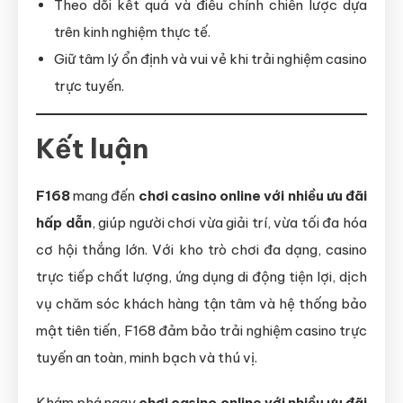
Theo dõi kết quả và điều chỉnh chiến lược dựa
trên kinh nghiệm thực tế.
Giữ tâm lý ổn định và vui vẻ khi trải nghiệm casino
trực tuyến.
Kết luận
F168
mang đến
chơi casino online với nhiều ưu đãi
hấp dẫn
, giúp người chơi vừa giải trí, vừa tối đa hóa
cơ hội thắng lớn. Với kho trò chơi đa dạng, casino
trực tiếp chất lượng, ứng dụng di động tiện lợi, dịch
vụ chăm sóc khách hàng tận tâm và hệ thống bảo
mật tiên tiến, F168 đảm bảo trải nghiệm casino trực
tuyến an toàn, minh bạch và thú vị.
Khám phá ngay
chơi casino online với nhiều ưu đãi