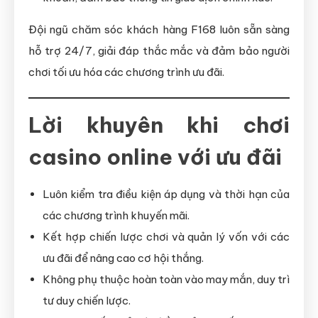
Đội ngũ chăm sóc khách hàng F168 luôn sẵn sàng
hỗ trợ 24/7, giải đáp thắc mắc và đảm bảo người
chơi tối ưu hóa các chương trình ưu đãi.
Lời khuyên khi chơi
casino online với ưu đãi
Luôn kiểm tra điều kiện áp dụng và thời hạn của
các chương trình khuyến mãi.
Kết hợp chiến lược chơi và quản lý vốn với các
ưu đãi để nâng cao cơ hội thắng.
Không phụ thuộc hoàn toàn vào may mắn, duy trì
tư duy chiến lược.