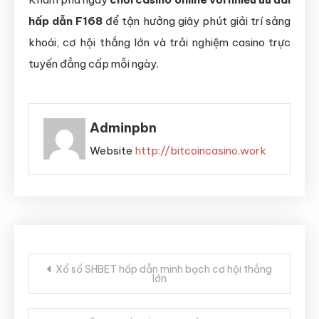
hấp dẫn F168
để tận hưởng giây phút giải trí sảng
khoái, cơ hội thắng lớn và trải nghiệm casino trực
tuyến đẳng cấp mỗi ngày.
Adminpbn
Website
http://bitcoincasino.work
Post
Xổ số SHBET hấp dẫn minh bạch cơ hội thắng
lớn
navigation