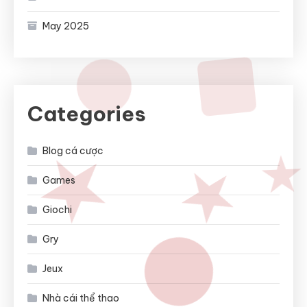
May 2025
Categories
Blog cá cược
Games
Giochi
Gry
Jeux
Nhà cái thể thao