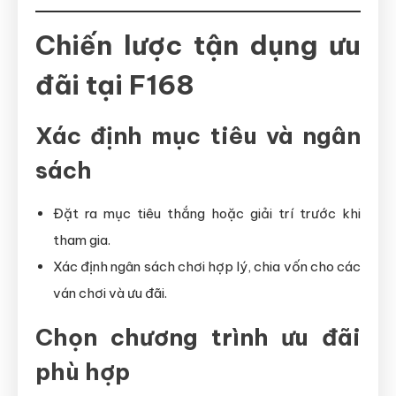
Chiến lược tận dụng ưu
đãi tại F168
Xác định mục tiêu và ngân
sách
Đặt ra mục tiêu thắng hoặc giải trí trước khi
tham gia.
Xác định ngân sách chơi hợp lý, chia vốn cho các
ván chơi và ưu đãi.
Chọn chương trình ưu đãi
phù hợp