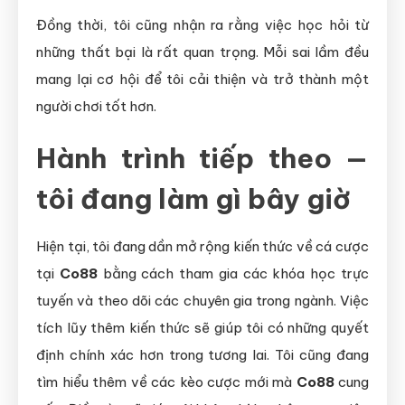
Đồng thời, tôi cũng nhận ra rằng việc học hỏi từ
những thất bại là rất quan trọng. Mỗi sai lầm đều
mang lại cơ hội để tôi cải thiện và trở thành một
người chơi tốt hơn.
Hành trình tiếp theo —
tôi đang làm gì bây giờ
Hiện tại, tôi đang dần mở rộng kiến thức về cá cược
tại
Co88
bằng cách tham gia các khóa học trực
tuyến và theo dõi các chuyên gia trong ngành. Việc
tích lũy thêm kiến thức sẽ giúp tôi có những quyết
định chính xác hơn trong tương lai. Tôi cũng đang
tìm hiểu thêm về các kèo cược mới mà
Co88
cung