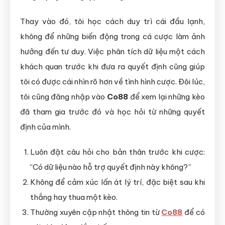
Thay vào đó, tôi học cách duy trì cái đầu lạnh,
không để những biến động trong cá cược làm ảnh
hưởng đến tư duy. Việc phân tích dữ liệu một cách
khách quan trước khi đưa ra quyết định cũng giúp
tôi có được cái nhìn rõ hơn về tình hình cược. Đôi lúc,
tôi cũng đăng nhập vào
Co88
để xem lại những kèo
đã tham gia trước đó và học hỏi từ những quyết
định của mình.
Luôn đặt câu hỏi cho bản thân trước khi cược:
“Có dữ liệu nào hỗ trợ quyết định này không?”
Không để cảm xúc lấn át lý trí, đặc biệt sau khi
thắng hay thua một kèo.
Thường xuyên cập nhật thông tin từ
Co88
để có