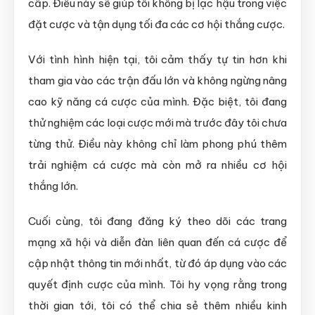
cấp. Điều này sẽ giúp tôi không bị lạc hậu trong việc
đặt cược và tận dụng tối đa các cơ hội thắng cược.
Với tình hình hiện tại, tôi cảm thấy tự tin hơn khi
tham gia vào các trận đấu lớn và không ngừng nâng
cao kỹ năng cá cược của mình. Đặc biệt, tôi đang
thử nghiệm các loại cược mới mà trước đây tôi chưa
từng thử. Điều này không chỉ làm phong phú thêm
trải nghiệm cá cược mà còn mở ra nhiều cơ hội
thắng lớn.
Cuối cùng, tôi đang đăng ký theo dõi các trang
mạng xã hội và diễn đàn liên quan đến cá cược để
cập nhật thông tin mới nhất, từ đó áp dụng vào các
quyết định cược của mình. Tôi hy vọng rằng trong
thời gian tới, tôi có thể chia sẻ thêm nhiều kinh