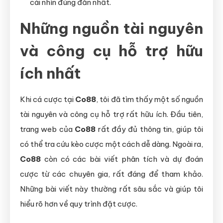
cái nhìn đúng đắn nhất.
Những nguồn tài nguyên
và công cụ hỗ trợ hữu
ích nhất
Khi cá cược tại
Co88
, tôi đã tìm thấy một số nguồn
tài nguyên và công cụ hỗ trợ rất hữu ích. Đầu tiên,
trang web của
Co88
rất đầy đủ thông tin, giúp tôi
có thể tra cứu kèo cược một cách dễ dàng. Ngoài ra,
Co88
còn có các bài viết phân tích và dự đoán
cược từ các chuyên gia, rất đáng để tham khảo.
Những bài viết này thường rất sâu sắc và giúp tôi
hiểu rõ hơn về quy trình đặt cược.