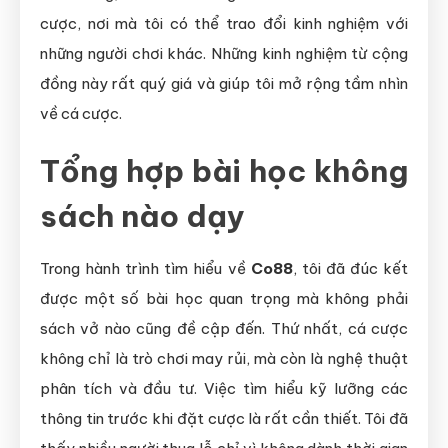
cược, nơi mà tôi có thể trao đổi kinh nghiệm với
những người chơi khác. Những kinh nghiệm từ cộng
đồng này rất quý giá và giúp tôi mở rộng tầm nhìn
về cá cược.
Tổng hợp bài học không
sách nào dạy
Trong hành trình tìm hiểu về
Co88
, tôi đã đúc kết
được một số bài học quan trọng mà không phải
sách vở nào cũng đề cập đến. Thứ nhất, cá cược
không chỉ là trò chơi may rủi, mà còn là nghệ thuật
phân tích và đầu tư. Việc tìm hiểu kỹ lưỡng các
thông tin trước khi đặt cược là rất cần thiết. Tôi đã