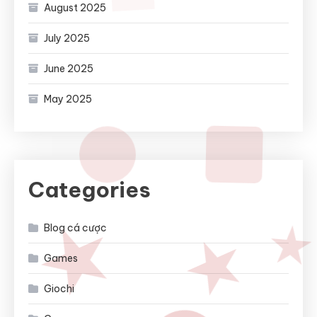
August 2025
July 2025
June 2025
May 2025
Categories
Blog cá cược
Games
Giochi