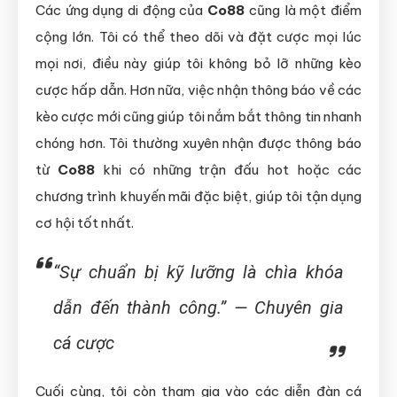
Các ứng dụng di động của
Co88
cũng là một điểm
cộng lớn. Tôi có thể theo dõi và đặt cược mọi lúc
mọi nơi, điều này giúp tôi không bỏ lỡ những kèo
cược hấp dẫn. Hơn nữa, việc nhận thông báo về các
kèo cược mới cũng giúp tôi nắm bắt thông tin nhanh
chóng hơn. Tôi thường xuyên nhận được thông báo
từ
Co88
khi có những trận đấu hot hoặc các
chương trình khuyến mãi đặc biệt, giúp tôi tận dụng
cơ hội tốt nhất.
“Sự chuẩn bị kỹ lưỡng là chìa khóa
dẫn đến thành công.” — Chuyên gia
cá cược
Cuối cùng, tôi còn tham gia vào các diễn đàn cá