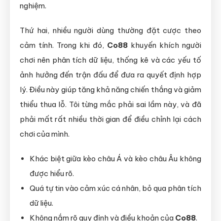
nghiệm.
Thứ hai, nhiều người dùng thường đặt cược theo
cảm tính. Trong khi đó,
Co88
khuyến khích người
chơi nên phân tích dữ liệu, thống kê và các yếu tố
ảnh hưởng đến trận đấu để đưa ra quyết định hợp
lý. Điều này giúp tăng khả năng chiến thắng và giảm
thiểu thua lỗ. Tôi từng mắc phải sai lầm này, và đã
phải mất rất nhiều thời gian để điều chỉnh lại cách
chơi của mình.
Khác biệt giữa kèo châu Á và kèo châu Âu không
được hiểu rõ.
Quá tự tin vào cảm xúc cá nhân, bỏ qua phân tích
dữ liệu.
Không nắm rõ quy định và điều khoản của
Co88
.