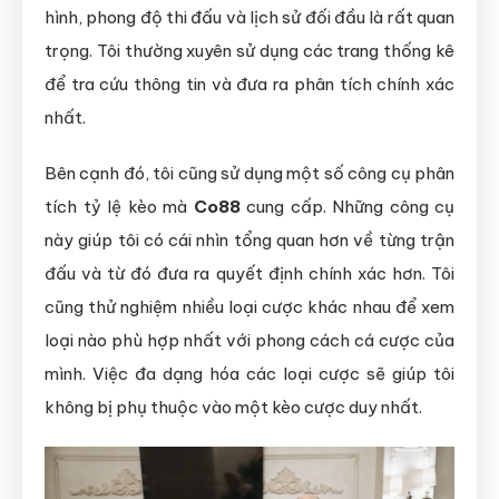
hình, phong độ thi đấu và lịch sử đối đầu là rất quan
trọng. Tôi thường xuyên sử dụng các trang thống kê
để tra cứu thông tin và đưa ra phân tích chính xác
nhất.
Bên cạnh đó, tôi cũng sử dụng một số công cụ phân
tích tỷ lệ kèo mà
Co88
cung cấp. Những công cụ
này giúp tôi có cái nhìn tổng quan hơn về từng trận
đấu và từ đó đưa ra quyết định chính xác hơn. Tôi
cũng thử nghiệm nhiều loại cược khác nhau để xem
loại nào phù hợp nhất với phong cách cá cược của
mình. Việc đa dạng hóa các loại cược sẽ giúp tôi
không bị phụ thuộc vào một kèo cược duy nhất.