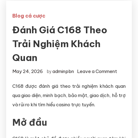
Blog cá cược
Đánh Giá C168 Theo
Trải Nghiệm Khách
Quan
on
May 24, 2026
adminpbn
Leave a Comment
by
Đánh
C168 được đánh giá theo trải nghiệm khách quan
Giá
qua giao diện, minh bạch, bảo mật, giao dịch, hỗ trợ
C168
Theo
và rủi ro khi tìm hiểu casino trực tuyến.
Trải
Mở đầu
Nghiệm
Khách
Quan