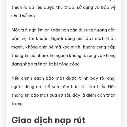
thích rõ dữ liệu được thu thập, sử dụng và bảo vệ
như thế nào.
Một trải nghiệm an toàn hơn cần đi cùng hướng dẫn
bảo vệ tài khoản. Người dùng nên đặt mật khẩu
mạnh, không chia sẻ mã xác minh, không cung cấp
thông tin cá nhân cho nguồn không rõ ràng và không
đăng nhập trên thiết bị công cộng.
Nếu chính sách bảo mật được trình bày rõ ràng,
người dùng có thể yên tâm hơn khi tìm hiểu. Nếu
thông tin bảo mật quá sơ sài, đây là điểm cần thận
trọng.
Giao dịch nạp rút