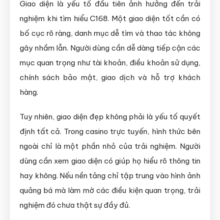
Giao diện là yếu tố đầu tiên ảnh hưởng đến trải
nghiệm khi tìm hiểu C168. Một giao diện tốt cần có
bố cục rõ ràng, danh mục dễ tìm và thao tác không
gây nhầm lẫn. Người dùng cần dễ dàng tiếp cận các
mục quan trọng như tài khoản, điều khoản sử dụng,
chính sách bảo mật, giao dịch và hỗ trợ khách
hàng.
Tuy nhiên, giao diện đẹp không phải là yếu tố quyết
định tất cả. Trong casino trực tuyến, hình thức bên
ngoài chỉ là một phần nhỏ của trải nghiệm. Người
dùng cần xem giao diện có giúp họ hiểu rõ thông tin
hay không. Nếu nền tảng chỉ tập trung vào hình ảnh
quảng bá mà làm mờ các điều kiện quan trọng, trải
nghiệm đó chưa thật sự đầy đủ.