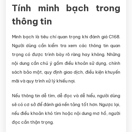
Tính minh bạch trong
thông tin
Minh bạch là tiêu chí quan trọng khi đánh giá C168.
Người dùng cần kiểm tra xem các thông tin quan
trọng có được trình bày rõ ràng hay không. Những
nội dung cần chú ý gồm điều khoản sử dụng, chính
sách bảo mật, quy định giao dịch, điều kiện khuyến
mãi và quy trình xử lý khiếu nại.
Nếu thông tin dễ tìm, dễ đọc và dễ hiểu, người dùng
sẽ có cơ sở để đánh giá nền tảng tốt hơn. Ngược lại,
nếu điều khoản khó tìm hoặc nội dung mơ hồ, người
đọc cần thận trọng.