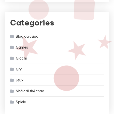
Categories
Blog cá cược
Games
Giochi
Gry
Jeux
Nhà cái thể thao
Spiele