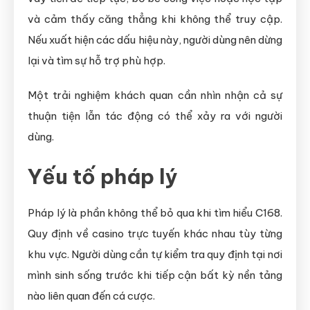
và cảm thấy căng thẳng khi không thể truy cập.
Nếu xuất hiện các dấu hiệu này, người dùng nên dừng
lại và tìm sự hỗ trợ phù hợp.
Một trải nghiệm khách quan cần nhìn nhận cả sự
thuận tiện lẫn tác động có thể xảy ra với người
dùng.
Yếu tố pháp lý
Pháp lý là phần không thể bỏ qua khi tìm hiểu C168.
Quy định về casino trực tuyến khác nhau tùy từng
khu vực. Người dùng cần tự kiểm tra quy định tại nơi
mình sinh sống trước khi tiếp cận bất kỳ nền tảng
nào liên quan đến cá cược.