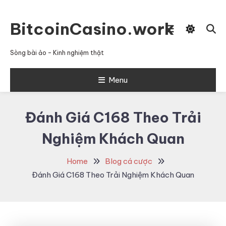
Skip
To
BitcoinCasino.work
Content
Sòng bài ảo – Kinh nghiệm thật
Menu
Đánh Giá C168 Theo Trải
Nghiệm Khách Quan
Home
Blog cá cược
Đánh Giá C168 Theo Trải Nghiệm Khách Quan