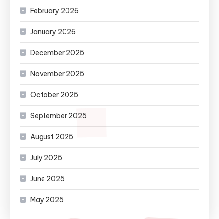
February 2026
January 2026
December 2025
November 2025
October 2025
September 2025
August 2025
July 2025
June 2025
May 2025