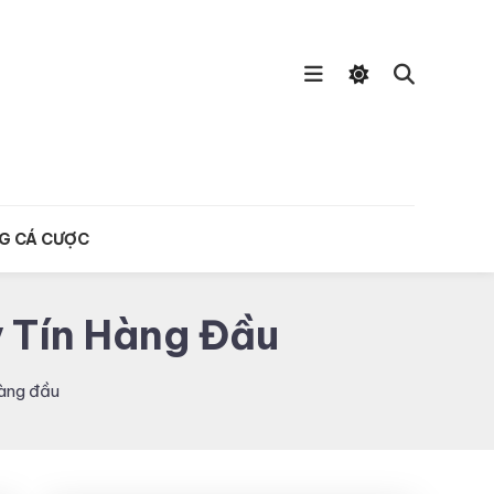
G CÁ CƯỢC
y Tín Hàng Đầu
hàng đầu