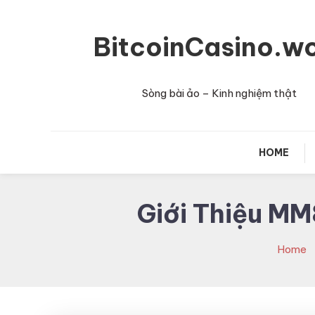
Skip
To
BitcoinCasino.w
Content
Sòng bài ảo – Kinh nghiệm thật
HOME
Giới Thiệu MM
Home