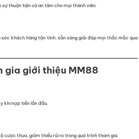
o sự thuận tiện và an tâm cho mọi thành viên.
sóc khách hàng tận tình, sẵn sàng giải đáp mọi thắc mắc qua
m gia giới thiệu MM88
y khi nạp tiền lần đầu.
cược thua, giảm thiểu rủi ro trong quá trình tham gia.