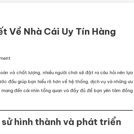
ết Về Nhà Cái Uy Tín Hàng
on
mment
Giới
oàn và chất lượng, nhiều người chơi sẽ đặt ra câu hỏi nên lựa
thiệu
ước đầu giúp bạn hiểu rõ hơn về hệ thống, dịch vụ và những ưu
MM88
chi
sẽ mang đến cái nhìn tổng quan và đầy đủ để bạn yên tâm đồng
tiết
về
nhà
 sử hình thành và phát triển
cái
uy