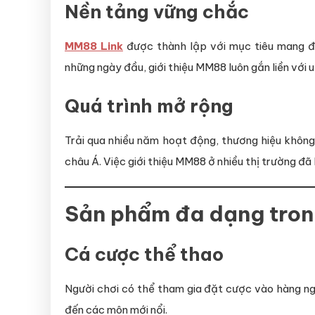
Nền tảng vững chắc
MM88 Link
được thành lập với mục tiêu mang đế
những ngày đầu, giới thiệu MM88 luôn gắn liền với 
Quá trình mở rộng
Trải qua nhiều năm hoạt động, thương hiệu khôn
châu Á. Việc giới thiệu MM88 ở nhiều thị trường đã
Sản phẩm đa dạng tron
Cá cược thể thao
Người chơi có thể tham gia đặt cược vào hàng ngh
đến các môn mới nổi.