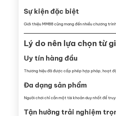
Sự kiện đặc biệt
Giới thiệu MM88 cũng mang đến nhiều chương trình k
Lý do nên lựa chọn từ g
Uy tín hàng đầu
Thương hiệu đã được cấp phép hợp pháp, hoạt độ
Đa dạng sản phẩm
Người chơi chỉ cần một tài khoản duy nhất để truy c
Tận hưởng trải nghiệm trọ