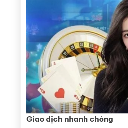
Giao dịch nhanh chóng