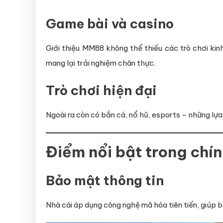
Game bài và casino
Giới thiệu MM88 không thể thiếu các trò chơi kin
mang lại trải nghiệm chân thực.
Trò chơi hiện đại
Ngoài ra còn có bắn cá, nổ hũ, esports – những lựa 
Điểm nổi bật trong chí
Bảo mật thông tin
Nhà cái áp dụng công nghệ mã hóa tiên tiến, giúp bả