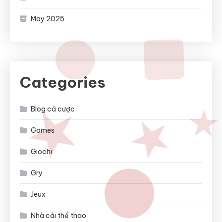
May 2025
Categories
Blog cá cược
Games
Giochi
Gry
Jeux
Nhà cái thể thao