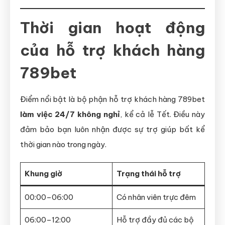
Thời gian hoạt động
của hỗ trợ khách hàng
789bet
Điểm nổi bật là bộ phận hỗ trợ khách hàng 789bet
làm việc 24/7 không nghỉ
, kể cả lễ Tết. Điều này
đảm bảo bạn luôn nhận được sự trợ giúp bất kể
thời gian nào trong ngày.
Khung giờ
Trạng thái hỗ trợ
00:00–06:00
Có nhân viên trực đêm
06:00–12:00
Hỗ trợ đầy đủ các bộ