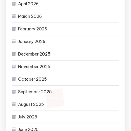
April 2026
March 2026
February 2026
January 2026
December 2025
November 2025
October 2025
September 2025
August 2025
July 2025
June 2025