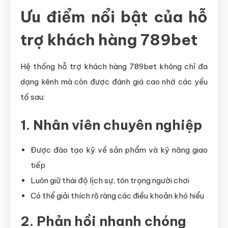
Ưu điểm nổi bật của hỗ
trợ khách hàng 789bet
Hệ thống hỗ trợ khách hàng 789bet không chỉ đa
dạng kênh mà còn được đánh giá cao nhờ các yếu
tố sau:
1. Nhân viên chuyên nghiệp
Được đào tạo kỹ về sản phẩm và kỹ năng giao
tiếp
Luôn giữ thái độ lịch sự, tôn trọng người chơi
Có thể giải thích rõ ràng các điều khoản khó hiểu
2. Phản hồi nhanh chóng