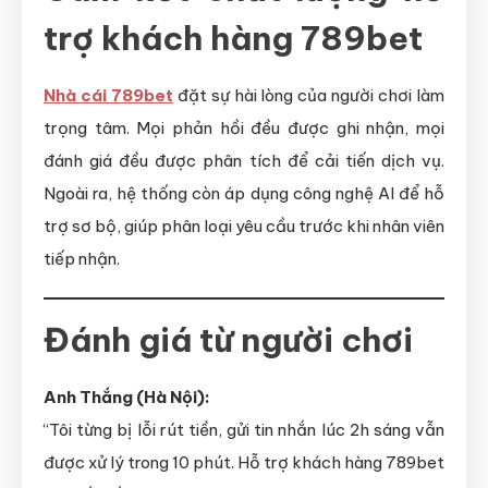
trợ khách hàng 789bet
Nhà cái 789bet
đặt sự hài lòng của người chơi làm
trọng tâm. Mọi phản hồi đều được ghi nhận, mọi
đánh giá đều được phân tích để cải tiến dịch vụ.
Ngoài ra, hệ thống còn áp dụng công nghệ AI để hỗ
trợ sơ bộ, giúp phân loại yêu cầu trước khi nhân viên
tiếp nhận.
Đánh giá từ người chơi
Anh Thắng (Hà Nội):
“Tôi từng bị lỗi rút tiền, gửi tin nhắn lúc 2h sáng vẫn
được xử lý trong 10 phút. Hỗ trợ khách hàng 789bet