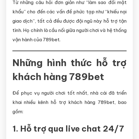
Từ những câu hỏi đơn giản như “làm sao đổi mật
khẩu” cho đến các vấn đề phức tạp như “khiếu nại
giao dịch”, tất cả đều được đội ngũ này hỗ trợ tận
tình. Họ chính là cầu nối giữa người chơi và hệ thống
vận hành của 789bet.
Những hình thức hỗ trợ
khách hàng 789bet
Để phục vụ người chơi tốt nhất, nhà cái đã triển
khai nhiều kênh hỗ trợ khách hàng 789bet, bao
gồm:
1. Hỗ trợ qua live chat 24/7