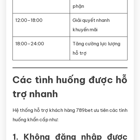
phận
12:00–18:00
Giải quyết nhanh
khuyến mãi
18:00–24:00
Tăng cường lực lượng
hỗ trợ
Các tình huống được hỗ
trợ nhanh
Hệ thống hỗ trợ khách hàng 789bet ưu tiên các tình
huống khẩn cấp như:
1. Không đăng nhập được