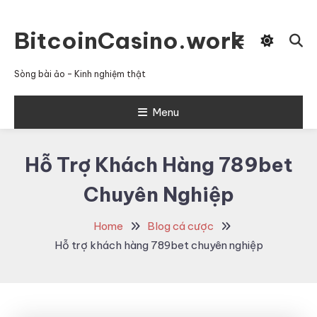
Skip
To
BitcoinCasino.work
Content
Sòng bài ảo – Kinh nghiệm thật
Menu
Hỗ Trợ Khách Hàng 789bet
Chuyên Nghiệp
Home
Blog cá cược
Hỗ trợ khách hàng 789bet chuyên nghiệp