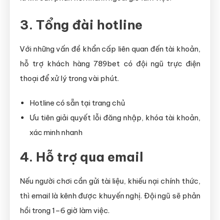
3. Tổng đài hotline
Với những vấn đề khẩn cấp liên quan đến tài khoản,
hỗ trợ khách hàng 789bet có đội ngũ trực điện
thoại để xử lý trong vài phút.
Hotline có sẵn tại trang chủ
Ưu tiên giải quyết lỗi đăng nhập, khóa tài khoản,
xác minh nhanh
4. Hỗ trợ qua email
Nếu người chơi cần gửi tài liệu, khiếu nại chính thức,
thì email là kênh được khuyến nghị. Đội ngũ sẽ phản
hồi trong 1–6 giờ làm việc.