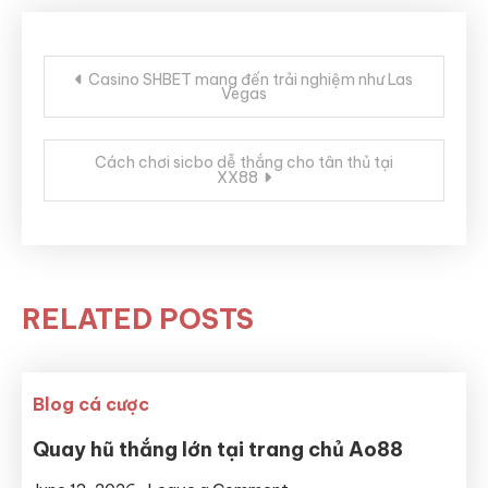
Post
Casino SHBET mang đến trải nghiệm như Las
Vegas
navigation
Cách chơi sicbo dễ thắng cho tân thủ tại
XX88
RELATED POSTS
Blog cá cược
Quay hũ thắng lớn tại trang chủ Ao88