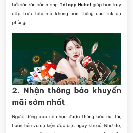
bởi các rào cản mạng.
Tải app Hubet
giúp bạn truy
cập trực tiếp mà không cần thông qua link dự
phòng.
2. Nhận thông báo khuyến
mãi sớm nhất
Người dùng app sẽ nhận được thông báo ưu đãi,
hoàn tiền và sự kiện đặc biệt ngay khi có. Nhờ đó,