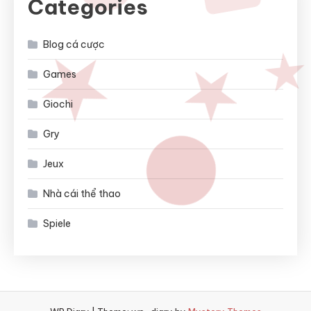
Categories
Blog cá cược
Games
Giochi
Gry
Jeux
Nhà cái thể thao
Spiele