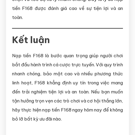
tiền F168 được đánh giá cao về sự tiện lợi và an
toàn.
Kết luận
Nạp tiền F168 là bước quan trọng giúp người chơi
bắt đầu hành trình cá cược trực tuyến. Với quy trình
nhanh chóng, bảo mật cao và nhiều phương thức
linh hoạt, F168 khẳng định uy tín trong việc mang
đến trải nghiệm tiện lợi và an toàn. Nếu bạn muốn
tận hưởng trọn vẹn các trò chơi và cơ hội thắng lớn,
hãy thực hiện nạp tiền F168 ngay hôm nay để không
bỏ lỡ bất kỳ ưu đãi nào.