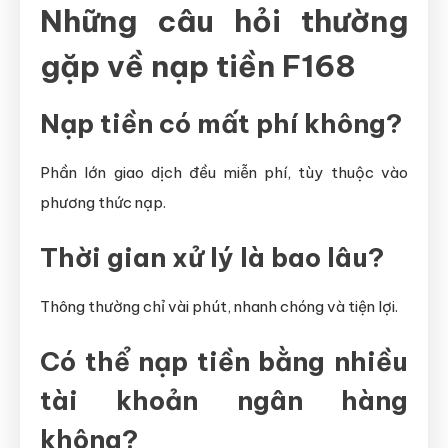
Những câu hỏi thường
gặp về nạp tiền F168
Nạp tiền có mất phí không?
Phần lớn giao dịch đều miễn phí, tùy thuộc vào
phương thức nạp.
Thời gian xử lý là bao lâu?
Thông thường chỉ vài phút, nhanh chóng và tiện lợi.
Có thể nạp tiền bằng nhiều
tài khoản ngân hàng
không?