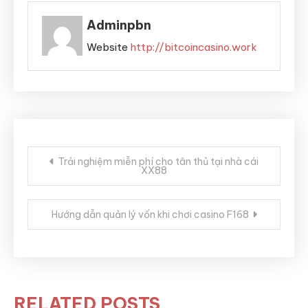
Adminpbn
Website
http://bitcoincasino.work
Post
Trải nghiệm miễn phí cho tân thủ tại nhà cái
XX88
navigation
Hướng dẫn quản lý vốn khi chơi casino F168
RELATED POSTS