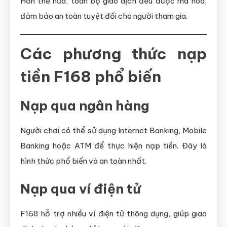
Hơn thế nữa, toàn bộ giao dịch đều được mã hóa,
đảm bảo an toàn tuyệt đối cho người tham gia.
Các phương thức nạp
tiền F168 phổ biến
Nạp qua ngân hàng
Người chơi có thể sử dụng Internet Banking, Mobile
Banking hoặc ATM để thực hiện nạp tiền. Đây là
hình thức phổ biến và an toàn nhất.
Nạp qua ví điện tử
F168 hỗ trợ nhiều ví điện tử thông dụng, giúp giao