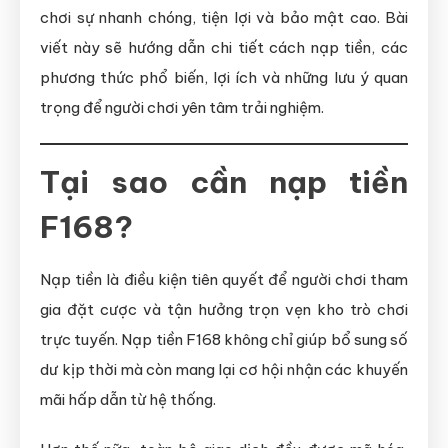
dẫn
chơi sự nhanh chóng, tiện lợi và bảo mật cao. Bài
chi
viết này sẽ hướng dẫn chi tiết cách nạp tiền, các
tiết
phương thức phổ biến, lợi ích và những lưu ý quan
và
trọng để người chơi yên tâm trải nghiệm.
an
toàn
Tại sao cần nạp tiền
cho
người
F168?
chơi
Nạp tiền là điều kiện tiên quyết để người chơi tham
gia đặt cược và tận hưởng trọn vẹn kho trò chơi
trực tuyến. Nạp tiền F168 không chỉ giúp bổ sung số
dư kịp thời mà còn mang lại cơ hội nhận các khuyến
mãi hấp dẫn từ hệ thống.