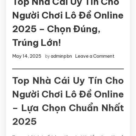
Top Nhà Cái Uy Tín Cho
Người Chơi Lô Đề Online
2025 – Chọn Đúng,
Trúng Lớn!
on
May 14, 2025
adminpbn
Leave a Comment
by
Top
Nhà
Top Nhà Cái Uy Tín Cho
Cái
Uy
Người Chơi Lô Đề Online
Tín
– Lựa Chọn Chuẩn Nhất
Cho
Người
2025
Chơi
Lô