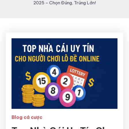
2025 – Chọn Đúng, Trúng Lớn!
Blog cá cược