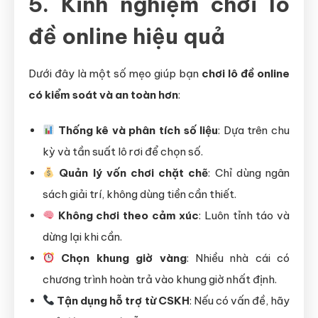
5. Kinh nghiệm chơi lô
đề online hiệu quả
Dưới đây là một số mẹo giúp bạn
chơi lô đề online
có kiểm soát và an toàn hơn
:
Thống kê và phân tích số liệu
: Dựa trên chu
kỳ và tần suất lô rơi để chọn số.
Quản lý vốn chơi chặt chẽ
: Chỉ dùng ngân
sách giải trí, không dùng tiền cần thiết.
Không chơi theo cảm xúc
: Luôn tỉnh táo và
dừng lại khi cần.
Chọn khung giờ vàng
: Nhiều nhà cái có
chương trình hoàn trả vào khung giờ nhất định.
Tận dụng hỗ trợ từ CSKH
: Nếu có vấn đề, hãy