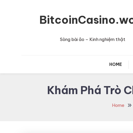
Skip
To
BitcoinCasino.w
Content
Sòng bài ảo – Kinh nghiệm thật
HOME
Khám Phá Trò C
Home