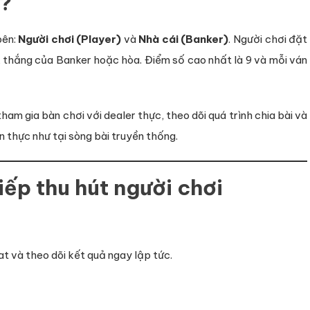
ì?
bên:
Người chơi (Player)
và
Nhà cái (Banker)
. Người chơi đặt
 thắng của Banker hoặc hòa. Điểm số cao nhất là 9 và mỗi ván
am gia bàn chơi với dealer thực, theo dõi quá trình chia bài và
n thực như tại sòng bài truyền thống.
iếp thu hút người chơi
at và theo dõi kết quả ngay lập tức.