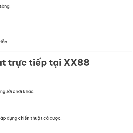
 sòng.
dẫn.
at trực tiếp tại XX88
 người chơi khác.
ể áp dụng chiến thuật cá cược.