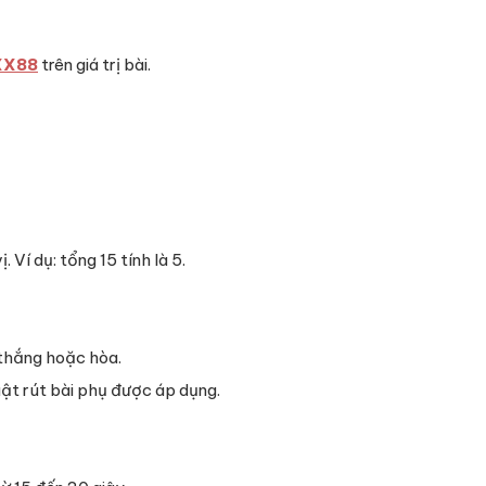
XX88
trên giá trị bài.
 Ví dụ: tổng 15 tính là 5.
thắng hoặc hòa.
uật rút bài phụ được áp dụng.