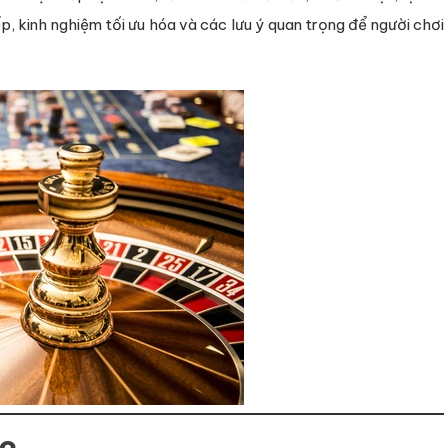
cái
p, kinh nghiệm tối ưu hóa và các lưu ý quan trọng để người chơi
XX88