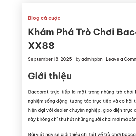
Blog cá cược
Khám Phá Trò Chơi Bacc
XX88
September 18, 2025
adminpbn
Leave a Com
by
Giới thiệu
Baccarat trực tiếp là một trong những trò chơi 
nghiệm sống động, tương tác trực tiếp và cơ hội 
hiện đại với dealer chuyên nghiệp, giao diện trực
này không chỉ thu hút những người chơi mới mà còn
Bài viết này sẽ giới thiệu chi tiết về trò chơi bacc