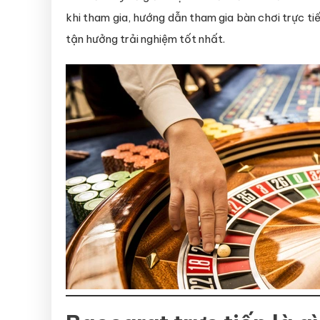
khi tham gia, hướng dẫn tham gia bàn chơi trực tiế
tận hưởng trải nghiệm tốt nhất.