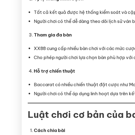
Tất cả kết quả được hệ thống kiểm soát và cập
Người chơi có thể dễ dàng theo dõi lịch sử ván b
Tham gia đa bàn
XX88 cung cấp nhiều bàn chơi với các mức cược 
Cho phép người chơi lựa chọn bàn phù hợp với 
Hỗ trợ chiến thuật
Baccarat có nhiều chiến thuật đặt cược như Mar
Người chơi có thể áp dụng linh hoạt dựa trên kết
Luật chơi cơ bản của b
Cách chia bài