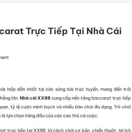
arat Trực Tiếp Tại Nhà Cái
on
ment
Khám
phá
trò
chơi
bài hấp dẫn nhất tại các sòng bài trực tuyến, mang đến trải
baccarat
thắng lớn.
Nhà cái XX88
cung cấp nền tảng baccarat trực tiếp
trực
 quan, tỷ lệ cược minh bạch và nhiều bàn chơi đa dạng. Trò chơi
tiếp
 là lựa chọn hàng đầu của các cao thủ cá cược.
tại
nhà
arat trực tiếp tại XX88, từ cách chơi cơ bản, chiến thuật, lợi ích