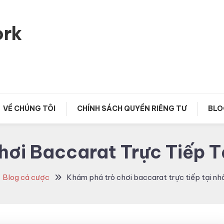
ork
VỀ CHÚNG TÔI
CHÍNH SÁCH QUYỀN RIÊNG TƯ
BLO
hơi Baccarat Trực Tiếp T
Blog cá cược
Khám phá trò chơi baccarat trực tiếp tại nh