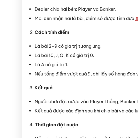
Dealer chia hai bên: Player và Banker.
Mỗi bên nhận hai lá bài, điểm số được tính dựa
Cách tính điểm
Lá bài 2-9 có giá trị tương ứng.
Lá bài 10, J, Q, K có giá trị 0.
Lá A có giá trị 1.
Nếu tổng điểm vượt quá 9, chỉ lấy số hàng đơn vị.
Kết quả
Người chơi đặt cược vào Player thắng, Banker 
Kết quả được xác định sau khi chia bài và các l
Thời gian đặt cược