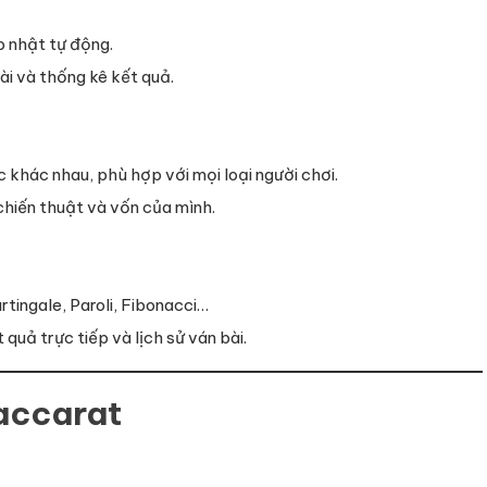
 nhật tự động.
ài và thống kê kết quả.
khác nhau, phù hợp với mọi loại người chơi.
chiến thuật và vốn của mình.
tingale, Paroli, Fibonacci…
 quả trực tiếp và lịch sử ván bài.
accarat