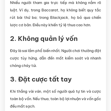
Nhiều người tham gia trực tiếp mà không nắm rõ
luật. Ví dụ, trong Baccarat, họ không biết quy tắc
rút bài thứ ba; trong Blackjack, họ bỏ qua chiến
lược cơ bản. Điều này khiến tỷ lệ thua cao hơn.
2. Không quản lý vốn
Đây là sai lầm phổ biến nhất. Người chơi thường đặt
cược tùy hứng, dẫn đến mất kiểm soát và nhanh
chóng cháy túi.
3. Đặt cược tất tay
Khi thắng vài ván, một số người quá tự tin và cược
toàn bộ vốn. Nếu thua, toàn bộ lợi nhuận và vốn gốc
đều mất sạch.