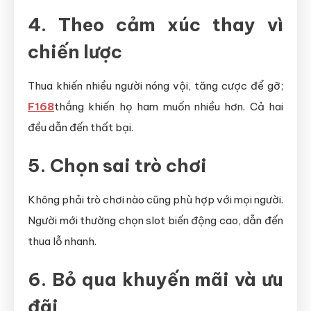
4. Theo cảm xúc thay vì
chiến lược
Thua khiến nhiều người nóng vội, tăng cược để gỡ;
F168
thắng khiến họ ham muốn nhiều hơn. Cả hai
đều dẫn đến thất bại.
5. Chọn sai trò chơi
Không phải trò chơi nào cũng phù hợp với mọi người.
Người mới thường chọn slot biến động cao, dẫn đến
thua lỗ nhanh.
6. Bỏ qua khuyến mãi và ưu
đãi