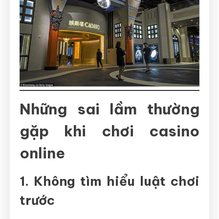
Những sai lầm thường
gặp khi chơi casino
online
1. Không tìm hiểu luật chơi
trước