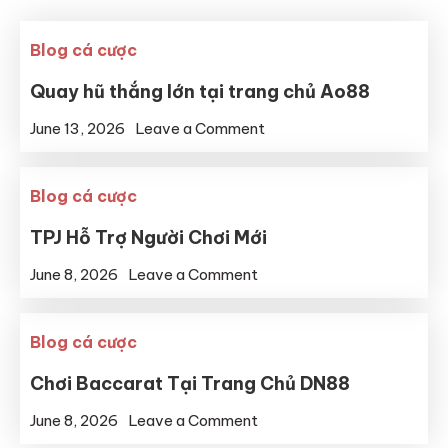
Blog cá cược
Quay hũ thắng lớn tại trang chủ Ao88
on
June 13, 2026
Leave a Comment
Quay
hũ
Blog cá cược
thắng
TPJ Hỗ Trợ Người Chơi Mới
lớn
tại
on
June 8, 2026
Leave a Comment
trang
TPJ
chủ
Hỗ
Blog cá cược
Ao88
Trợ
Chơi Baccarat Tại Trang Chủ DN88
Người
Chơi
on
June 8, 2026
Leave a Comment
Mới
Chơi