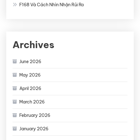
F168 Và Cách Nhìn Nhận Rủi Ro
Archives
June 2026
May 2026
April 2026
March 2026
February 2026
January 2026