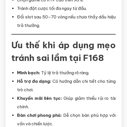
Tránh đặt cược tối đa ngay từ đầu.
Đổi slot sau 50–70 vòng nếu chưa thấy dấu hiệu
trả thưởng.
Ưu thế khi áp dụng mẹo
tránh sai lầm tại F168
Minh bạch:
Tỷ lệ trả thưởng rõ ràng.
Hỗ trợ đa dạng:
Có hướng dẫn chi tiết cho từng
trò chơi.
Khuyến mãi liên tục:
Giúp giảm thiểu rủi ro tài
chính.
Bàn chơi phong phú:
Dễ chọn bàn phù hợp với
vốn và chiến lược.