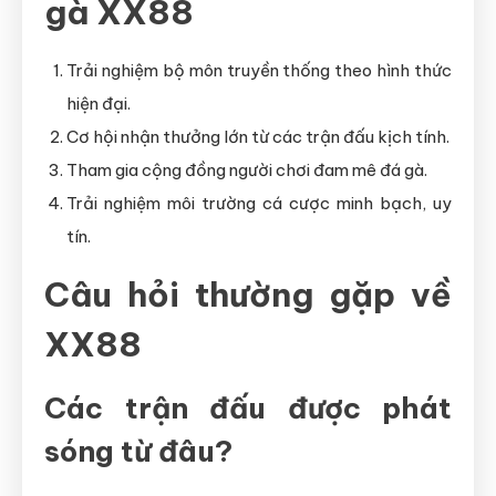
gà XX88
Trải nghiệm bộ môn truyền thống theo hình thức
hiện đại.
Cơ hội nhận thưởng lớn từ các trận đấu kịch tính.
Tham gia cộng đồng người chơi đam mê đá gà.
Trải nghiệm môi trường cá cược minh bạch, uy
tín.
Câu hỏi thường gặp về
XX88
Các trận đấu được phát
sóng từ đâu?