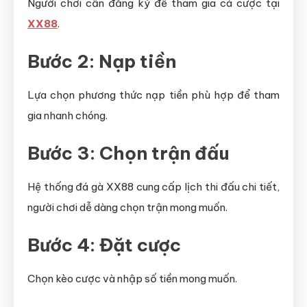
Người chơi cần đăng ký để tham gia cá cược tại
XX88
.
Bước 2: Nạp tiền
Lựa chọn phương thức nạp tiền phù hợp để tham
gia nhanh chóng.
Bước 3: Chọn trận đấu
Hệ thống đá gà XX88 cung cấp lịch thi đấu chi tiết,
người chơi dễ dàng chọn trận mong muốn.
Bước 4: Đặt cược
Chọn kèo cược và nhập số tiền mong muốn.