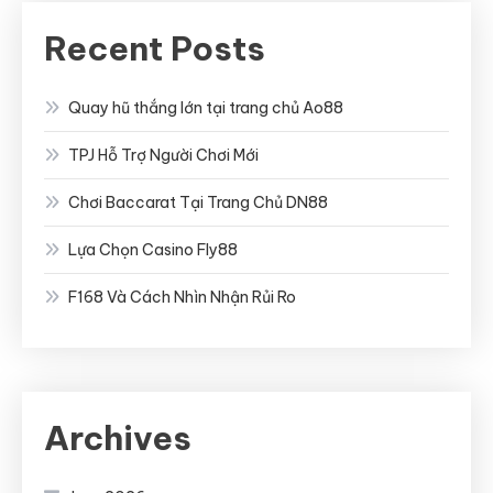
Recent Posts
Quay hũ thắng lớn tại trang chủ Ao88
TPJ Hỗ Trợ Người Chơi Mới
Chơi Baccarat Tại Trang Chủ DN88
Lựa Chọn Casino Fly88
F168 Và Cách Nhìn Nhận Rủi Ro
Archives