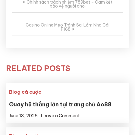
Chính sách trách nhiệm 789bet – Cam kết
bảo vệ người chơi
navigation
Casino Online Mẹo Tránh Sai Lầm Nhà Cái
F168
RELATED POSTS
Blog cá cược
Quay hũ thắng lớn tại trang chủ Ao88
on
June 13, 2026
Leave a Comment
Quay
hũ