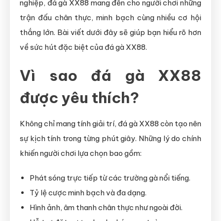
nghiệp, đá gà XX88 mang đến cho người chơi những
cá
trận đấu chân thực, minh bạch cùng nhiều cơ hội
cược
thắng lớn. Bài viết dưới đây sẽ giúp bạn hiểu rõ hơn
kịch
về sức hút đặc biệt của đá gà XX88.
tính
và
Vì sao đá gà XX88
hấp
dẫn
được yêu thích?
Không chỉ mang tính giải trí, đá gà XX88 còn tạo nên
sự kịch tính trong từng phút giây. Những lý do chính
khiến người chơi lựa chọn bao gồm:
Phát sóng trực tiếp từ các trường gà nổi tiếng.
Tỷ lệ cược minh bạch và đa dạng.
Hình ảnh, âm thanh chân thực như ngoài đời.