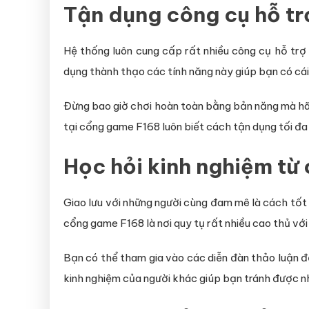
Tận dụng công cụ hỗ tr
Hệ thống luôn cung cấp rất nhiều công cụ hỗ trợ 
dụng thành thạo các tính năng này giúp bạn có cái
Đừng bao giờ chơi hoàn toàn bằng bản năng mà hã
tại cổng game F168 luôn biết cách tận dụng tối đa 
Học hỏi kinh nghiệm từ
Giao lưu với những người cùng đam mê là cách tốt
cổng game F168 là nơi quy tụ rất nhiều cao thủ vớ
Bạn có thể tham gia vào các diễn đàn thảo luận đ
kinh nghiệm của người khác giúp bạn tránh được n