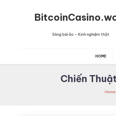
Skip
To
BitcoinCasino.w
Content
Sòng bài ảo – Kinh nghiệm thật
HOME
Chiến Thuậ
Home