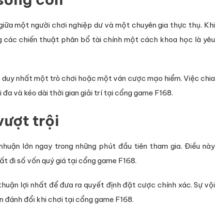
giữa một người chơi nghiệp dư và một chuyên gia thực thụ. Khi
g các chiến thuật phân bổ tài chính một cách khoa học là yêu
 duy nhất một trò chơi hoặc một ván cược mạo hiểm. Việc chia
 đa và kéo dài thời gian giải trí tại cổng game F168.
vượt trội
nhuận lớn ngay trong những phút đầu tiên tham gia. Điều này
t đi số vốn quý giá tại cổng game F168.
huận lợi nhất để đưa ra quyết định đặt cược chính xác. Sự vội
n đánh đổi khi chơi tại cổng game F168.