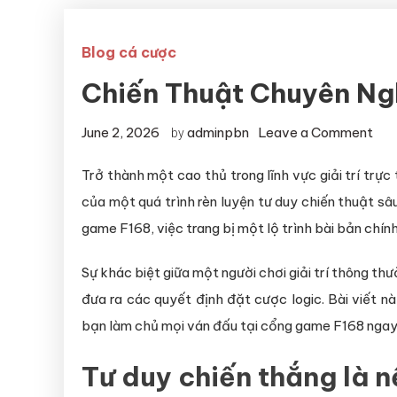
Blog cá cược
Chiến Thuật Chuyên Ng
on
June 2, 2026
adminpbn
Leave a Comment
by
Chi
Trở thành một cao thủ trong lĩnh vực giải trí tr
thu
của một quá trình rèn luyện tư duy chiến thuật sâ
chu
ngh
game F168, việc trang bị một lộ trình bài bản chín
tại
Sự khác biệt giữa một người chơi giải trí thông t
cổn
đưa ra các quyết định đặt cược logic. Bài viết 
ga
F16
bạn làm chủ mọi ván đấu tại cổng game F168 ngay
Tư duy chiến thắng là n