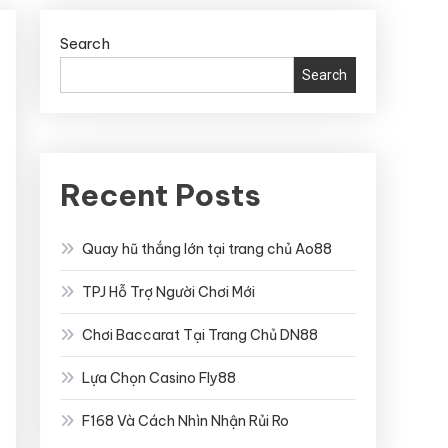
Search
Search
Recent Posts
Quay hũ thắng lớn tại trang chủ Ao88
TPJ Hỗ Trợ Người Chơi Mới
Chơi Baccarat Tại Trang Chủ DN88
Lựa Chọn Casino Fly88
F168 Và Cách Nhìn Nhận Rủi Ro