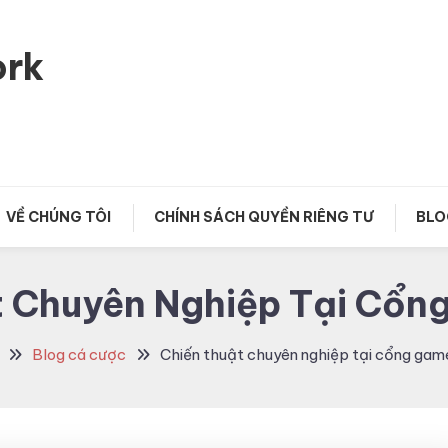
ork
VỀ CHÚNG TÔI
CHÍNH SÁCH QUYỀN RIÊNG TƯ
BLO
t Chuyên Nghiệp Tại Cổn
Blog cá cược
Chiến thuật chuyên nghiệp tại cổng gam