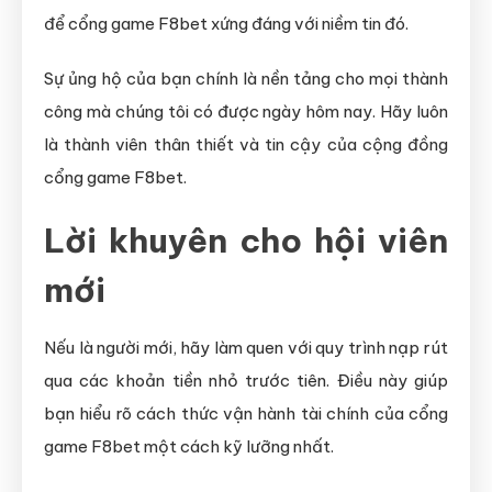
để cổng game F8bet xứng đáng với niềm tin đó.
Sự ủng hộ của bạn chính là nền tảng cho mọi thành
công mà chúng tôi có được ngày hôm nay. Hãy luôn
là thành viên thân thiết và tin cậy của cộng đồng
cổng game F8bet.
Lời khuyên cho hội viên
mới
Nếu là người mới, hãy làm quen với quy trình nạp rút
qua các khoản tiền nhỏ trước tiên. Điều này giúp
bạn hiểu rõ cách thức vận hành tài chính của cổng
game F8bet một cách kỹ lưỡng nhất.