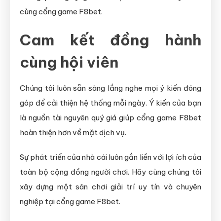
cùng cổng game F8bet.
Cam kết đồng hành
cùng hội viên
Chúng tôi luôn sẵn sàng lắng nghe mọi ý kiến đóng
góp để cải thiện hệ thống mỗi ngày. Ý kiến của bạn
là nguồn tài nguyên quý giá giúp cổng game F8bet
hoàn thiện hơn về mặt dịch vụ.
Sự phát triển của nhà cái luôn gắn liền với lợi ích của
toàn bộ cộng đồng người chơi. Hãy cùng chúng tôi
xây dựng một sân chơi giải trí uy tín và chuyên
nghiệp tại cổng game F8bet.