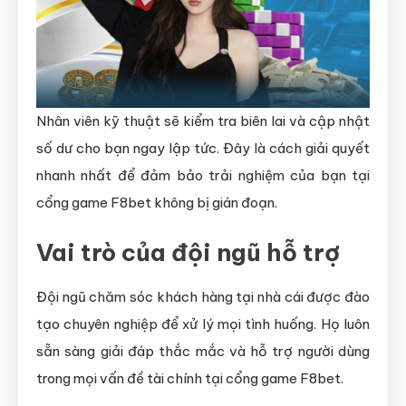
Nhân viên kỹ thuật sẽ kiểm tra biên lai và cập nhật
số dư cho bạn ngay lập tức. Đây là cách giải quyết
nhanh nhất để đảm bảo trải nghiệm của bạn tại
cổng game F8bet không bị gián đoạn.
Vai trò của đội ngũ hỗ trợ
Đội ngũ chăm sóc khách hàng tại nhà cái được đào
tạo chuyên nghiệp để xử lý mọi tình huống. Họ luôn
sẵn sàng giải đáp thắc mắc và hỗ trợ người dùng
trong mọi vấn đề tài chính tại cổng game F8bet.