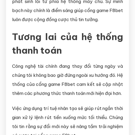
phát sinh lỗi từ phía hệ thống máy chủ. Sự minh
bạch này chính là điểm sáng giúp cổng game F8bet
luôn được cộng đồng cược thủ tin tưởng.
Tương lai của hệ thống
thanh toán
Công nghệ tài chính đang thay đổi từng ngày và
chúng tôi không bao giờ đứng ngoài xu hướng đó. Hệ
thống của cổng game F8bet cam kết sẽ cập nhật
thêm các phương thức thanh toán mới hiện đại hơn.
Việc ứng dụng trí tuệ nhân tạo sẽ giúp rút ngắn thời
gian xử lý lệnh rút tiền xuống mức tối thiểu. Chúng
tôi tin rằng sự đổi mới này sẽ nâng tầm trải nghiệm