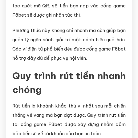
tác quét mã QR, số tiền bạn nạp vào cổng game
F8bet sẽ được ghi nhận tức thì.
Phương thức này không chỉ nhanh mà còn giúp bạn
quản lý ngân sách giải trí một cách hiệu quả hơn.
Các ví điện tử phổ biến đều được cổng game F8bet
hỗ trợ đầy đủ để phục vụ hội viên.
Quy trình rút tiền nhanh
chóng
Rút tiền là khoảnh khắc thú vị nhất sau mỗi chiến
thắng vẻ vang mà bạn đạt được. Quy trình rút tiền
tại cổng game F8bet được xây dựng nhằm đảm
bảo tiền sẽ về tài khoản của bạn an toàn.