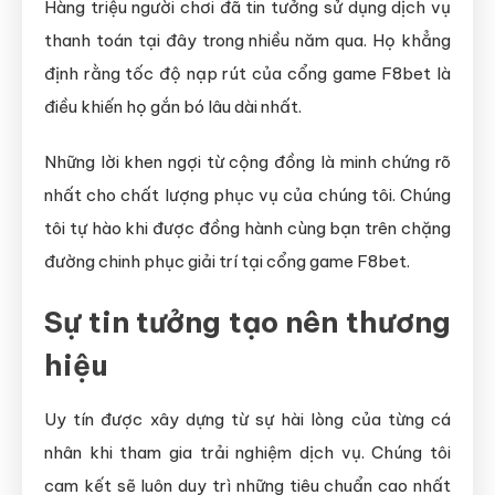
Hàng triệu người chơi đã tin tưởng sử dụng dịch vụ
thanh toán tại đây trong nhiều năm qua. Họ khẳng
định rằng tốc độ nạp rút của cổng game F8bet là
điều khiến họ gắn bó lâu dài nhất.
Những lời khen ngợi từ cộng đồng là minh chứng rõ
nhất cho chất lượng phục vụ của chúng tôi. Chúng
tôi tự hào khi được đồng hành cùng bạn trên chặng
đường chinh phục giải trí tại cổng game F8bet.
Sự tin tưởng tạo nên thương
hiệu
Uy tín được xây dựng từ sự hài lòng của từng cá
nhân khi tham gia trải nghiệm dịch vụ. Chúng tôi
cam kết sẽ luôn duy trì những tiêu chuẩn cao nhất