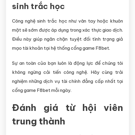
sinh trắc học
Công nghệ sinh trắc học như vân tay hoặc khuôn
mặt sẽ sớm được áp dụng trong xác thực giao dịch.
Điều này giúp ngăn chặn tuyệt đối tình trạng giả
mạo tài khoản tại hệ thống cổng game F8bet.
Sự an toàn của bạn luôn là động lực để chúng tôi
không ngừng cải tiến công nghệ. Hãy cùng trải
nghiệm những dịch vụ tài chính đẳng cấp nhất tại
cổng game F8bet mỗi ngày.
Đánh giá từ hội viên
trung thành