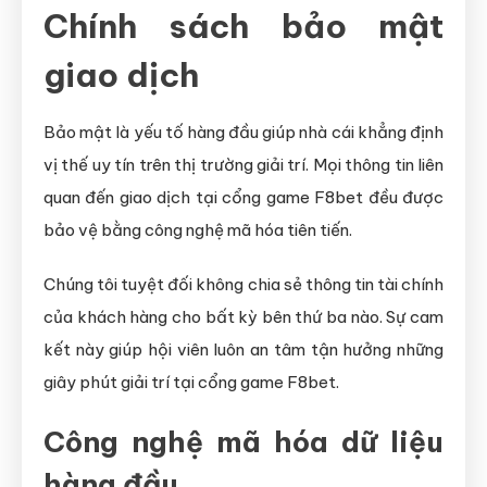
Chính sách bảo mật
giao dịch
Bảo mật là yếu tố hàng đầu giúp nhà cái khẳng định
vị thế uy tín trên thị trường giải trí. Mọi thông tin liên
quan đến giao dịch tại cổng game F8bet đều được
bảo vệ bằng công nghệ mã hóa tiên tiến.
Chúng tôi tuyệt đối không chia sẻ thông tin tài chính
của khách hàng cho bất kỳ bên thứ ba nào. Sự cam
kết này giúp hội viên luôn an tâm tận hưởng những
giây phút giải trí tại cổng game F8bet.
Công nghệ mã hóa dữ liệu
hàng đầu