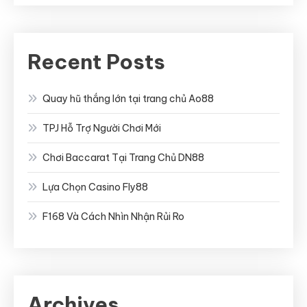
Recent Posts
Quay hũ thắng lớn tại trang chủ Ao88
TPJ Hỗ Trợ Người Chơi Mới
Chơi Baccarat Tại Trang Chủ DN88
Lựa Chọn Casino Fly88
F168 Và Cách Nhìn Nhận Rủi Ro
Archives