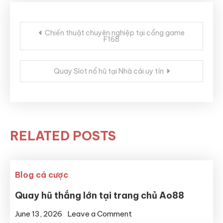
Post
Chiến thuật chuyên nghiệp tại cổng game
F168
navigation
Quay Slot nổ hũ tại Nhà cái uy tín
RELATED POSTS
Blog cá cược
Quay hũ thắng lớn tại trang chủ Ao88
on
June 13, 2026
Leave a Comment