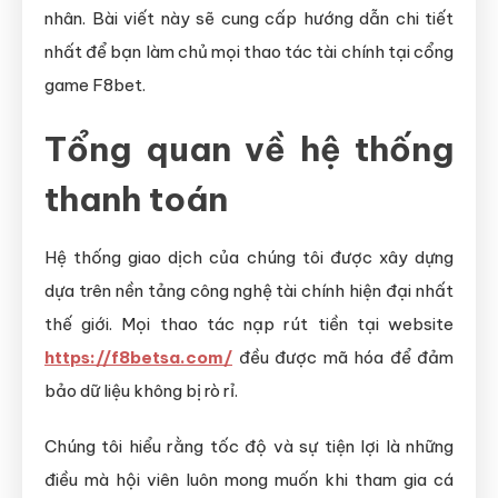
nhân. Bài viết này sẽ cung cấp hướng dẫn chi tiết
nhất để bạn làm chủ mọi thao tác tài chính tại cổng
game F8bet.
Tổng quan về hệ thống
thanh toán
Hệ thống giao dịch của chúng tôi được xây dựng
dựa trên nền tảng công nghệ tài chính hiện đại nhất
thế giới. Mọi thao tác nạp rút tiền tại website
https://f8betsa.com/
đều được mã hóa để đảm
bảo dữ liệu không bị rò rỉ.
Chúng tôi hiểu rằng tốc độ và sự tiện lợi là những
điều mà hội viên luôn mong muốn khi tham gia cá