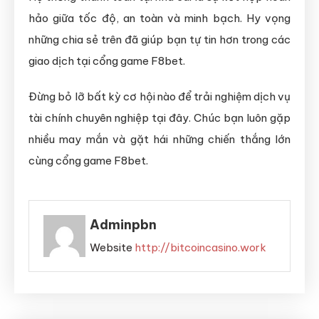
hảo giữa tốc độ, an toàn và minh bạch. Hy vọng
những chia sẻ trên đã giúp bạn tự tin hơn trong các
giao dịch tại cổng game F8bet.
Đừng bỏ lỡ bất kỳ cơ hội nào để trải nghiệm dịch vụ
tài chính chuyên nghiệp tại đây. Chúc bạn luôn gặp
nhiều may mắn và gặt hái những chiến thắng lớn
cùng cổng game F8bet.
Adminpbn
Website
http://bitcoincasino.work