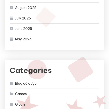
August 2025
July 2025
June 2025
May 2025
Categories
Blog cá cược
Games
Giochi